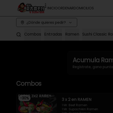
INICIO
ORDENAR
DOMICILIOS
¿Dónde quieres pedir?
Combos
Entradas
Ramen
Sushi Classic Ro
Acumula
Ram
Regístrate, gana punt
Combos
-
30
%
3 x 2 en RAMEN
1 Mr. Beef Ramen

1 Mr. Supachikin Ramen
