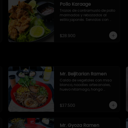
Pollo Karaage
Trozos de contramuslo de pollo 
marinados y rebozados al 
estilo japonés. Servidos con 
salsa Sweet Chile (dulce 
picante).
$28.900
Mr. Beijitarian Ramen
Caldo de vegetales con miso 
blanco, noodles artesanales, 
huevo nitamago, hongo 
shiitake, cebollín, brotes de 
soya, maíz dulce, semillas de 
ajonjolí y alga nori.
$37.500
Mr. Gyoza Ramen