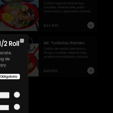
Caldo original, tare shoyu, 
noodles artesanales, pollo 
marinado y apanado al panko, 
cebollín, huevo nitamago, 
hongo shiitake, narutomaki, 
maíz dulce, semillas de ajonjolí 
$44.900
y alga nori.
1/2 Roll
Mr. Tonkotsu Ramen
Close
Caldo de cerdo, tare shio o 
acate,
shoyu, noodles artesanales, 
aceite aromatizado, chashu 
ng de
marinado, huevo nitamago, 
spy.
cebollín, hongo shiitake, 
espinacas baby y alga nori.
$46.500
Obligatorio