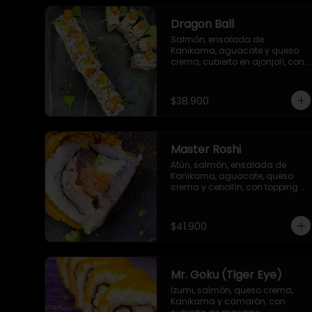
Dragon Ball
Salmón, ensalada de 
Kanikama, aguacate y queso 
crema, cubierto en ajonjolí, con 
topping de camarón apanado, 
mayonesa japonesa y 
togarashi.
$38.900
Master Roshi
Atún, salmón, ensalada de 
Kanikama, aguacate, queso 
crema y cebollín, con topping 
de plátano frito, zanahoria 
crispy y salsa ponzu
$41.900
Mr. Goku (Tiger Eye)
Izumi, salmón, queso crema, 
Kanikama y camarón, con 