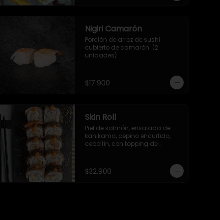
Nigiri Camarón
Porción de arroz de sushi 
cubierto de camarón. (2 
unidades)
$17.900
Skin Roll
Piel de salmón, ensalada de 
kanikama, pepino encurtido, 
cebollín, con topping de 
mayonesa japonesa, piel de 
salmón, togarashi y salsa TNT.
$32.900