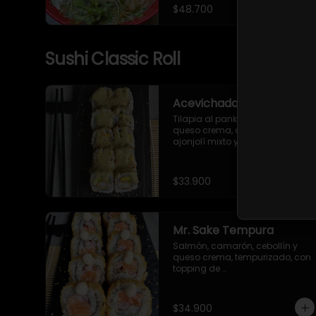
mizuna, ajonjolí y alga nori.
$48.700
Sushi Classic Roll
Acevichado roll
Tilapia al panko, aguacate, 
queso crema, con topping de 
ajonjolí mixto y salsa 
acevichada.
$33.900
Mr. Sake Tempura
Salmón, camarón, cebollín y 
queso crema, tempurizado, con 
topping de 
mayonesa japonesa.
$34.900