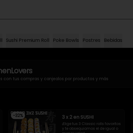
ll
Sushi Premium Roll
Poke Bowls
Postres
Bebidas
enLovers
os con tus compras y canjealos por productos y más
-
32
%
3 x 2 en SUSHI
¡Elige tus 3 Classic rolls favoritos 
y te obsequiamos el de igual o 