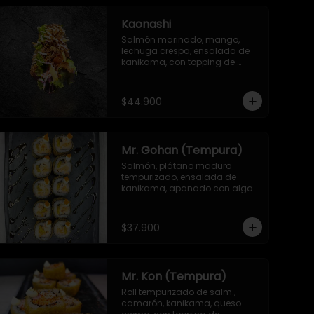
Kaonashi
Salmón marinado, mango, 
lechuga crespa, ensalada de 
kanikama, con topping de 
mayonesa japonesa, ajonjolí y 
cebolla crispy
$44.900
Mr. Gohan (Tempura)
Salmón, plátano maduro 
tempurizado, ensalada de 
kanikama, apanado con alga 
por fuera, con topping de 
masago y mayonesa japonesa
$37.900
Mr. Kon (Tempura)
Roll tempurizado de salm., 
camarón, kanikama, queso 