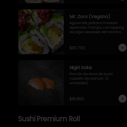
Mr. Zoro (Vegano)
Aguacate, plátano maduro 
apanado, mango, con topping 
de alga seaweed, remolacha 
crispy y salsa de mango y 
jengibre.
$30.700
Nigiri Sake
Porción de arroz de sushi 
cubierto de salmón. (2 
unidades)
$19.900
Sushi Premium Roll