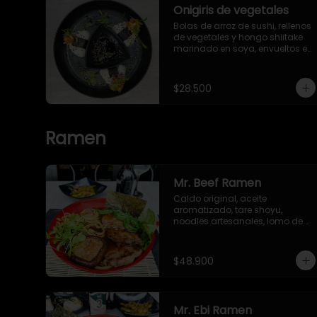
Onigiris de vegetales
Bolas de arroz de sushi, rellenos 
de vegetales y hongo shiitake 
marinado en soya, envueltos en 
alga nori y ajonjolí. Servidos 
con salsa Unagi.
$28.500
Ramen
Mr. Beef Ramen
Caldo original, aceite 
aromatizado, tare shoyu, 
noodles artesanales, lomo de 
res marinado, cebollín, huevo 
nitamago, hongo shiitake, bok 
choy, brotes verdes y alga nori.
$48.900
Mr. Ebi Ramen