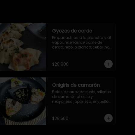
Gyozas de cerdo
Empanadillas a la plancha y al 
vapor, rellenas de carne de 
cerdo, repollo blanco, cebollino, 
ajo, jengibre y aceite de ajonjolí. 
6 unidades.
$28.900
Onigiris de camarón
Bolas de arroz de sushi, rellenos 
de camarón al ajillo y 
mayonesa japonesa, envueltos 
en alga nori y ajonjolí
$28.500