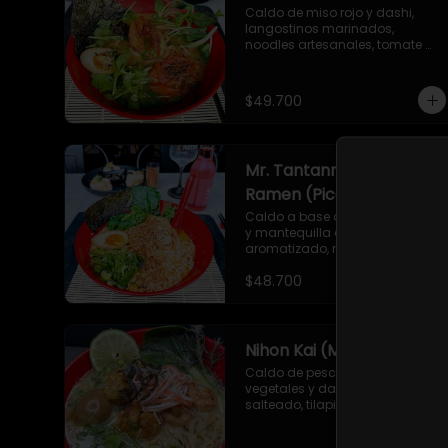
Caldo de miso rojo y dashi, 
langostinos marinados, 
noodles artesanales, tomate 
asado, huevo nitamago, 
cebollín, tolstoi, mizuna verde, 
brotes germinados de mostaza, 
$49.700
semillas de ajonjolí y alga nori.
Mr. Tantanmen
Ramen (Picante)
Caldo a base de leche de soya 
y mantequilla de maní, aceite 
aromatizado, noodles 
artesanales, carne de cerdo 
$48.700
molida marinada en salsa 
secreta, cebollín, bok choy, 
huevo nitamago, aceite de 
ajonjolí picante, togarashi y 
alga nori.
Nihon Kai (Mar)
Caldo de pescado, camarón, 
vegetales y dashi. Camarón 
salteado, tilapia apanada, 
kanikama, huevo nitamago, 
pasta artesanal, brotes mixtos, 