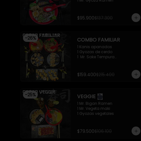
1 Mr. Gyoza Ramen
$95.900
$137.300
-
26
%
COMBO FAMILIAR
1 Kanis apanados

1 Gyozas de cerdo

1  Mr. Sake Tempura

1 California roll - Classic

1 Mr. Supachikin Ramen

1 Mr. Beef Ramen
$159.400
$215.400
-
25
%
VEGGIE
1 Mr. Bigan Ramen

1 Mr. Vegeta maki

1 Gyozas vegetales
$79.500
$106.100