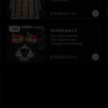
menor valor!
$72.900
$107.100
-
32
%
RAMEN para 2
1 Mr. Gyoza Ramen

1 Mr. Tokio Ramen

1 Onigiris de camarón
$79.500
$116.900