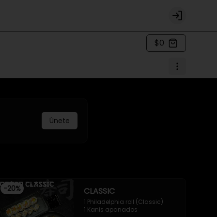
Login
$0
Únete
-
20
%
CLASSIC
1 Philadelphia roll (Classic)

1 Kanis apanados