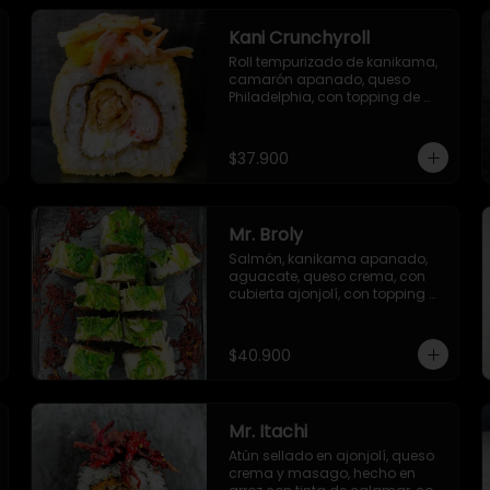
Kani Crunchyroll
Roll tempurizado de kanikama, 
camarón apanado, queso 
Philadelphia, con topping de 
ensalada de kanikama, mango 
y sriracha, con salsa especial 
del chef
$37.900
Mr. Broly
Salmón, kanikama apanado, 
aguacate, queso crema, con 
cubierta ajonjolí, con topping 
de ensalada de kanikama, 
alga seaweed y remolacha 
crispy.
$40.900
Mr. Itachi
Atún sellado en ajonjolí, queso 
crema y masago, hecho en 