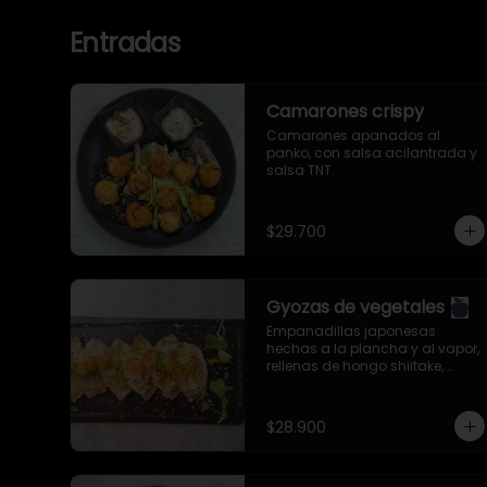
Entradas
Camarones crispy
Camarones apanados al 
panko, con salsa acilantrada y 
salsa TNT.
$29.700
Gyozas de vegetales
Empanadillas japonesas 
hechas a la plancha y al vapor, 
rellenas de hongo shiitake, 
berenjena,  zanahoria, col china, 
cebollín, ajo, jengibre y aceite de 
ajonjolí. Servidas con salsa 
$28.900
especial de la casa.