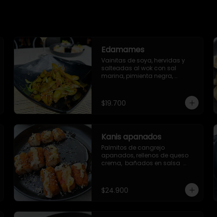
Edamames
Vainitas de soya, hervidas y 
salteadas al wok con sal 
marina, pimienta negra, 
togarashi y sriracha (opcional)
$19.700
Kanis apanados
Palmitos de cangrejo 
apanados, rellenos de queso 
crema,  bañados en salsa  
Unagi, con topping de semillas 
de ajonjolí mixto.
$24.900