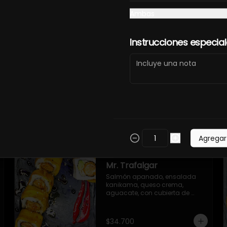
Ambas
Instrucciones especia
California Roll
Kanikama, pepino encurtido, 
aguacate, queso crema, 
mayonesa japonesa, con 
topping de ajonjolí y masago.
$32.900
Agregar
Mr. Trafalgar
Salmón apanado, ensalada 
kanikama, queso crema, 
aguacate, con cubierta de 
plátano maduro y salsa unagi
$34.700