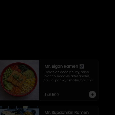
Mr. Bigan Ramen
Caldo de coco y curry, miso 
blanco, noodles artesanales, 
tofu al panko, cebollín, bok choy, 
repollo morado, aguacate, 
semillas de ajonjolí y alga nori.
$46.500
Mr. Supachikin Ramen