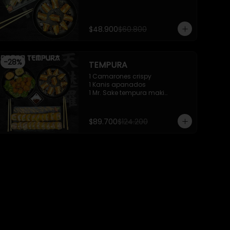
$48.900
$60.800
-
28
%
TEMPURA
1 Camarones crispy

1 Kanis apanados

1 Mr. Sake tempura maki

1 Mr. Trafalgar maki
$89.700
$124.200