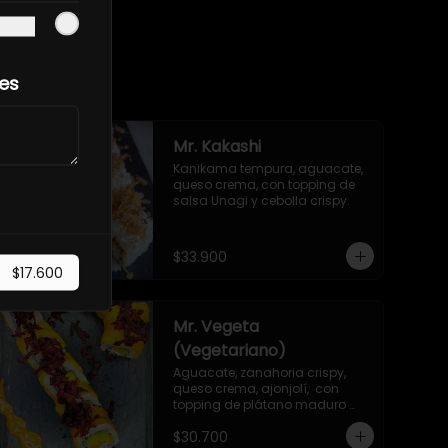
les
Mr. Kakashi
Kanikama tempura, aguacate, 
queso crema, con topping de 
salsa Unagi y cebolla crispy.
$33.900
$17.600
Mr. Vegeta
(Vegetariano)
Aguacate, zanahoria crispy, 
queso crema, ajonjolí,  con 
topping de plátano maduro 
frito y remolacha crispy.
$30.700