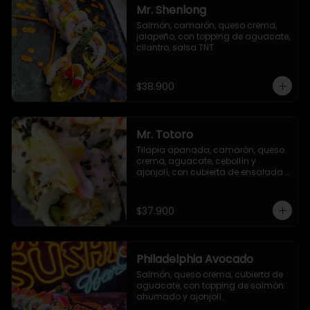
Mr. Shenlong
Salmón, camarón, queso crema, 
jalapeño, con topping de aguacate, 
cilantro, salsa TNT
$38.900
Mr. Totoro
Tilapia apanada, camarón, queso 
crema, aguacate, cebollín y 
ajonjolí, con cubierta de ensalada 
acevichada y ajonjolí negro.
$37.900
Philadelphia Avocado
Salmón, queso crema, cubierta de 
aguacate, con topping de salmón 
ahumado y ajonjolí.