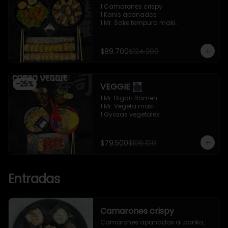
1 Camarones crispy

1 Kanis apanados

1 Mr. Sake tempura maki

1 Mr. Trafalgar maki
$89.700
$124.200
-
25
%
VEGGIE
1 Mr. Bigan Ramen

1 Mr. Vegeta maki

1 Gyozas vegetales
$79.500
$106.100
Entradas
Camarones crispy
Camarones apanados al panko, 