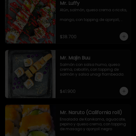
Mr. Luffy
Atún, salmón, queso crema o ricota, 
mango, con topping de ajonjolí, 
salsa TNT y cebollín.
$38.700
Mr. Majin Buu
Salmón con salsa humo, queso 
crema, cebollín, con topping de 
salmón y salsa unagi flambeada.
$41.900
Mr. Naruto (California roll)
Ensalada de Kanikama, aguacate, 
pepino y queso crema, con topping 
de masago y ajonjolí negro