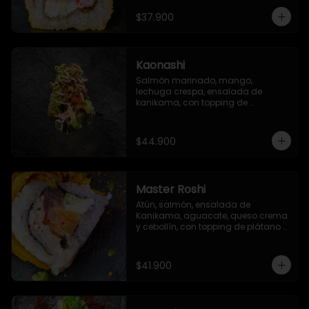
sriracha, con salsa especial del 
chef
$37.900
Kaonashi
Salmón marinado, mango, 
lechuga crespa, ensalada de 
kanikama, con topping de 
mayonesa japonesa, ajonjolí y 
cebolla crispy
$44.900
Master Roshi
Atún, salmón, ensalada de 
Kanikama, aguacate, queso crema 
y cebollín, con topping de plátano 
frito, zanahoria crispy y salsa ponzu
$41.900