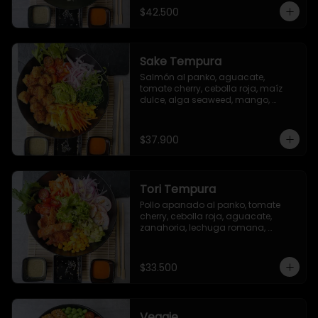
sriracha (opcional)
$42.500
Sake Tempura
Salmón al panko, aguacate, 
tomate cherry, cebolla roja, maíz 
dulce, alga seaweed, mango, 
zanahoria y brotes.
$37.900
Tori Tempura
Pollo apanado al panko, tomate 
cherry, cebolla roja, aguacate, 
zanahoria, lechuga romana, 
rábano, maíz dulce, ajonjolí.
$33.500
Veggie