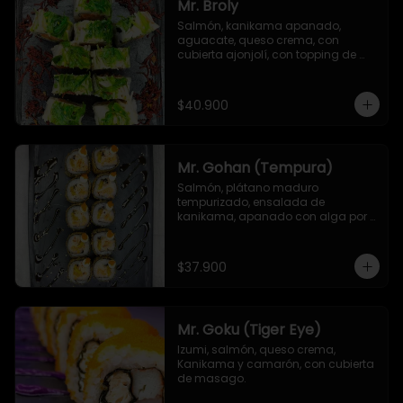
Mr. Broly
Salmón, kanikama apanado, 
aguacate, queso crema, con 
cubierta ajonjolí, con topping de 
ensalada de kanikama, alga 
seaweed y remolacha crispy.
$40.900
Mr. Gohan (Tempura)
Salmón, plátano maduro 
tempurizado, ensalada de 
kanikama, apanado con alga por 
fuera, con topping de masago y 
mayonesa japonesa
$37.900
Mr. Goku (Tiger Eye)
Izumi, salmón, queso crema, 
Kanikama y camarón, con cubierta 
de masago.