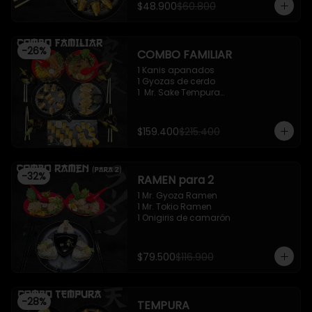
$48.900
$60.800
-
26
%
COMBO FAMILIAR
1 Kanis apanados

1 Gyozas de cerdo

1  Mr. Sake Tempura

1 California roll - Classic

1 Mr. Supachikin Ramen

1 Mr. Beef Ramen
$159.400
$215.400
-
32
%
RAMEN para 2
1 Mr. Gyoza Ramen

1 Mr. Tokio Ramen

1 Onigiris de camarón
$79.500
$116.900
-
28
%
TEMPURA