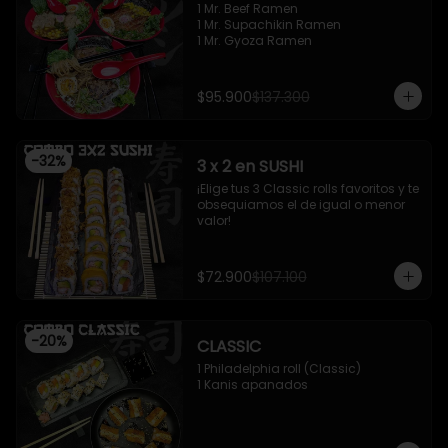
1 Mr. Beef Ramen

1 Mr. Supachikin Ramen

1 Mr. Gyoza Ramen
$95.900
$137.300
-
32
%
3 x 2 en SUSHI
¡Elige tus 3 Classic rolls favoritos y te 
obsequiamos el de igual o menor 
valor!
$72.900
$107.100
-
20
%
CLASSIC
1 Philadelphia roll (Classic)

1 Kanis apanados