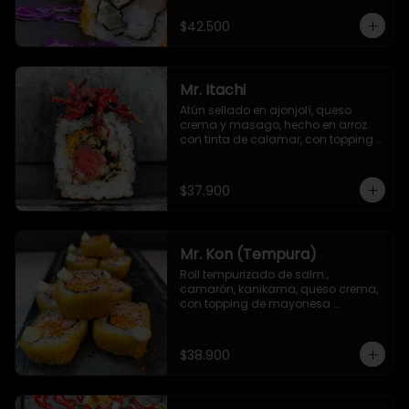
$42.500
Mr. Itachi
Atún sellado en ajonjolí, queso 
crema y masago, hecho en arroz 
con tinta de calamar, con topping 
de remolacha crispy y salsa TNT
$37.900
Mr. Kon (Tempura)
Roll tempurizado de salm., 
camarón, kanikama, queso crema, 
con topping de mayonesa 
japonesa y Sichimi Togarashi
$38.900