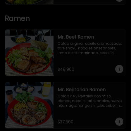
Ramen
Mr. Beef Ramen
Caldo original, aceite aromatizado, 
tare shoyu, noodles artesanales, 
lomo de res marinado, cebollín, 
huevo nitamago, hongo shiitake, 
bok choy, brotes verdes y alga nori.
$48.900
Mr. Beijitarian Ramen
Caldo de vegetales con miso 
blanco, noodles artesanales, huevo 
nitamago, hongo shiitake, cebollín, 
brotes de soya, maíz dulce, 
semillas de ajonjolí y alga nori.
$37.500