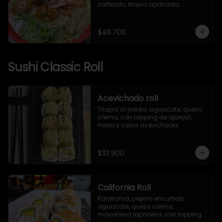
salteado, tilapia apanada, 
kanikama, huevo nitamago, pasta 
artesanal, brotes mixtos, mizuna, 
ajonjolí y alga nori.
$48.700
Sushi Classic Roll
Acevichado roll
Tilapia al panko, aguacate, queso 
crema, con topping de ajonjolí 
mixto y salsa acevichada.
$33.900
California Roll
Kanikama, pepino encurtido, 
aguacate, queso crema, 
mayonesa japonesa, con topping 