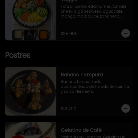
Tofu al panko, edamames, tomate 
cherry, alga seaweed, aguacate, 
mango, maíz dulce, zanahoria, 
lechuga romana, brotes y ajonjolí.
$38.900
Postres
Banano Tempura
Banano tempurizado 
acompañado de helado de vainilla 
y salsa Hershey's.
$18.700
Gelatina de Café
Postre típico Japonés. Gelatina de
