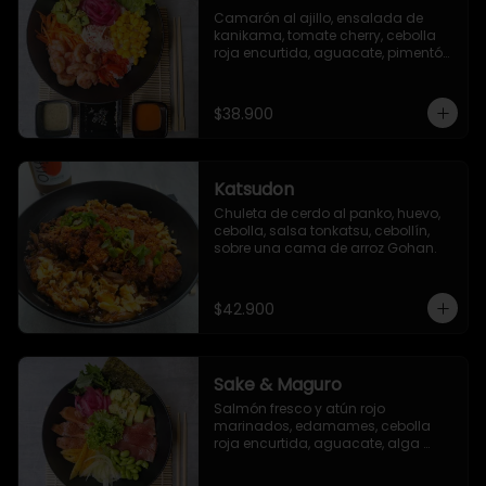
Camarón al ajillo, ensalada de 
kanikama, tomate cherry, cebolla 
roja encurtida, aguacate, pimentón 
asado, lechuga romana, maíz 
dulce, zanahoria y ajonjolí.
$38.900
Katsudon
Chuleta de cerdo al panko, huevo, 
cebolla, salsa tonkatsu, cebollín, 
sobre una cama de arroz Gohan.
$42.900
Sake & Maguro
Salmón fresco y atún rojo 
marinados, edamames, cebolla 
roja encurtida, aguacate, alga 
seaweed, mango, pepino encurtido, 
alga nori, ajonjolí, togarashi y salsa 