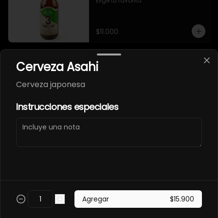
Elige tú favorita
$11.000
Cerveza Asahi
Gaseosa 400ml
Elige tú favorita
Cerveza japonesa
Instrucciones especiales
$7.500
Soda Hatsu
Elige tú sabor
Agregar
$15.900
$8.000