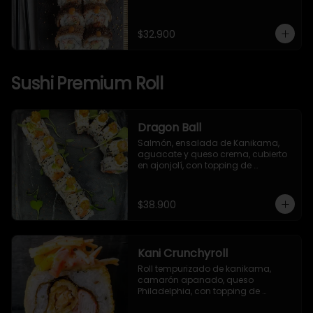
japonesa, piel de salmón, 
togarashi y salsa TNT.
$32.900
Sushi Premium Roll
Dragon Ball
Salmón, ensalada de Kanikama, 
aguacate y queso crema, cubierto 
en ajonjolí, con topping de 
camarón apanado, mayonesa 
japonesa y togarashi.
$38.900
Kani Crunchyroll
Roll tempurizado de kanikama, 
camarón apanado, queso 
Philadelphia, con topping de 
ensalada de kanikama, mango y 