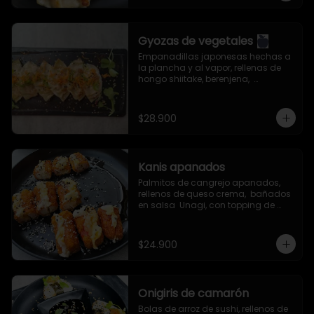
Gyozas de vegetales
Empanadillas japonesas hechas a 
la plancha y al vapor, rellenas de 
hongo shiitake, berenjena,  
zanahoria, col china, cebollín, ajo, 
jengibre y aceite de ajonjolí. 
Servidas con salsa especial de la 
$28.900
casa.
Kanis apanados
Palmitos de cangrejo apanados, 
rellenos de queso crema,  bañados 
en salsa  Unagi, con topping de 
semillas de ajonjolí mixto.
$24.900
Onigiris de camarón
Bolas de arroz de sushi, rellenos de 