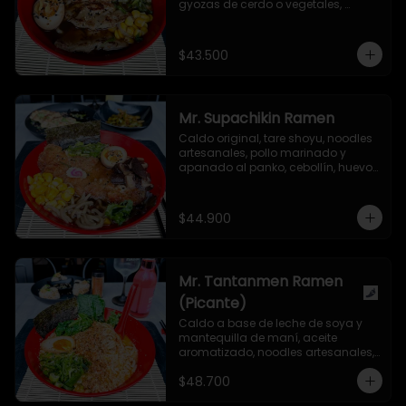
gyozas de cerdo o vegetales, 
cebollín, huevo nitamago, maíz 
dulce, hongo shiitake, semillas de 
ajonjolí y alga nori.
$43.500
Mr. Supachikin Ramen
Caldo original, tare shoyu, noodles 
artesanales, pollo marinado y 
apanado al panko, cebollín, huevo 
nitamago, hongo shiitake, 
narutomaki, maíz dulce, semillas 
de ajonjolí y alga nori.
$44.900
Mr. Tantanmen Ramen
(Picante)
Caldo a base de leche de soya y 
mantequilla de maní, aceite 
aromatizado, noodles artesanales, 
carne de cerdo molida marinada 
$48.700
en salsa secreta, cebollín, bok choy, 
huevo nitamago, aceite de ajonjolí 