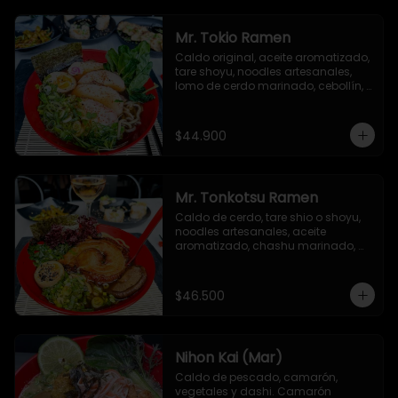
picante, togarashi y alga nori.
Mr. Tokio Ramen
Caldo original, aceite aromatizado, 
tare shoyu, noodles artesanales, 
lomo de cerdo marinado, cebollín, 
huevo nitamago, brotes de soya, 
narutomaki, semillas de ajonjolí y 
alga nori
$44.900
Mr. Tonkotsu Ramen
Caldo de cerdo, tare shio o shoyu, 
noodles artesanales, aceite 
aromatizado, chashu marinado, 
huevo nitamago, cebollín, hongo 
shiitake, espinacas baby y alga 
nori.
$46.500
Nihon Kai (Mar)
Caldo de pescado, camarón, 
vegetales y dashi. Camarón 