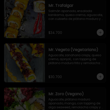
Mr. Trafalgar
Salmón apanado, ensalada 
kanikama, queso crema, aguacate, 
con cubierta de plátano maduro y 
salsa unagi
$34.700
Mr. Vegeta (Vegetariano)
Aguacate, zanahoria crispy, queso 
crema, ajonjolí,  con topping de 
plátano maduro frito y remolacha 
crispy.
$30.700
Mr. Zoro (Vegano)
Aguacate, plátano maduro 
apanado, mango, con topping de 
alga seaweed, remolacha crispy y 