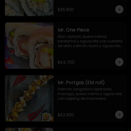
$36.900
Mr. One Piece
Atún, ajonjolí, queso crema, 
kanikama y aguacate, con cubierta 
de atún, salmón, Izumi y aguacate. 
Salsa unagi y TNT (opcional)
$44.700
Mr. Portgas (Ebi roll)
Salmón, langostino apanado,  
masago, queso crema y aguacate, 
con topping de mayonesa 
japonesa y cebolla crispy
$42.900