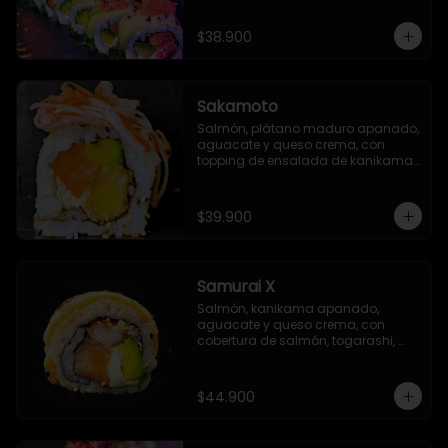
$38.900
Sakamoto
Salmón, plátano maduro apanado, 
aguacate y queso crema, con 
topping de ensalada de kanikama 
y finas láminas de katsuobushi
$39.900
Samurai X
Salmón, kanikama apanado, 
aguacate y queso crema, con 
cobertura de salmón, togarashi, 
salsa TNT (opcional) y salsa Unagi 
flambeada.
$44.900