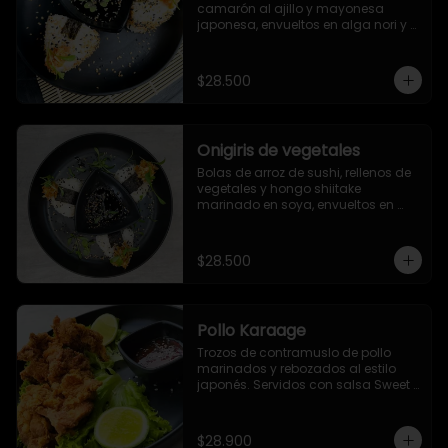
camarón al ajillo y mayonesa 
japonesa, envueltos en alga nori y 
ajonjolí
$28.500
Onigiris de vegetales
Bolas de arroz de sushi, rellenos de 
vegetales y hongo shiitake 
marinado en soya, envueltos en 
alga nori y ajonjolí. Servidos con 
salsa Unagi.
$28.500
Pollo Karaage
Trozos de contramuslo de pollo 
marinados y rebozados al estilo 
japonés. Servidos con salsa Sweet 
Chile (dulce picante).
$28.900