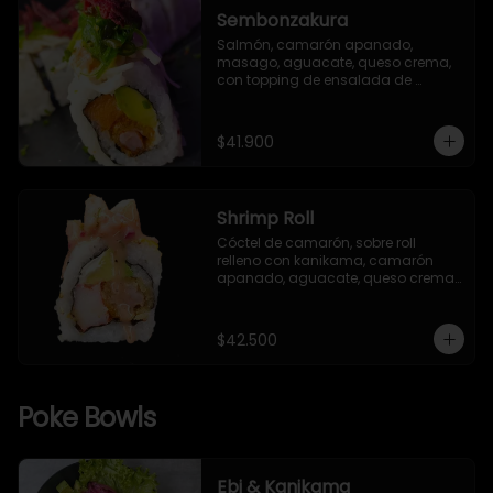
Sembonzakura
Salmón, camarón apanado, 
masago, aguacate, queso crema, 
con topping de ensalada de 
kanikama, cebollín, alga seaweed y 
remolacha crispy.
$41.900
Shrimp Roll
Cóctel de camarón, sobre roll 
relleno con kanikama, camarón 
apanado, aguacate, queso crema, 
salsa TNT (opcional), envuelto en 
alga nori y arroz Gohan, con 
semillas de ajonjolí mixto.
$42.500
Poke Bowls
Ebi & Kanikama