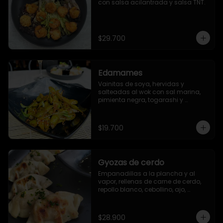
con salsa acilantrada y salsa TNT.
$29.700
Edamames
Vainitas de soya, hervidas y 
salteadas al wok con sal marina, 
pimienta negra, togarashi y 
sriracha (opcional)
$19.700
Gyozas de cerdo
Empanadillas a la plancha y al 
vapor, rellenas de carne de cerdo, 
repollo blanco, cebollino, ajo, 
jengibre y aceite de ajonjolí. 6 
unidades.
$28.900