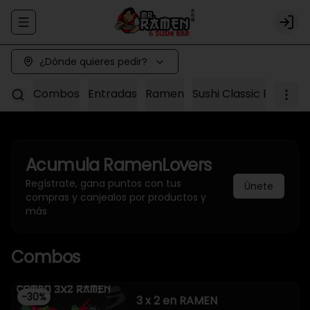
Abrir menu de navegación
Logi
¿Dónde quieres pedir?
Combos
Entradas
Ramen
Sushi Classic Roll
Sus
Acumula
RamenLovers
Regístrate, gana puntos con tus
Únete
compras y canjealos por productos y
más
Combos
-
30
%
3 x 2 en RAMEN