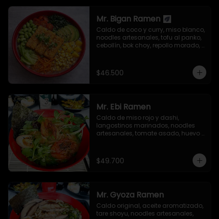
Mr. Bigan Ramen
Caldo de coco y curry, miso blanco, 
noodles artesanales, tofu al panko, 
cebollín, bok choy, repollo morado, 
aguacate, semillas de ajonjolí y 
alga nori.
$46.500
Mr. Ebi Ramen
Caldo de miso rojo y dashi, 
langostinos marinados, noodles 
artesanales, tomate asado, huevo 
nitamago, cebollín, tolstoi, mizuna 
verde, brotes germinados de 
mostaza, semillas de ajonjolí y 
$49.700
alga nori.
Mr. Gyoza Ramen
Caldo original, aceite aromatizado, 
tare shoyu, noodles artesanales, 