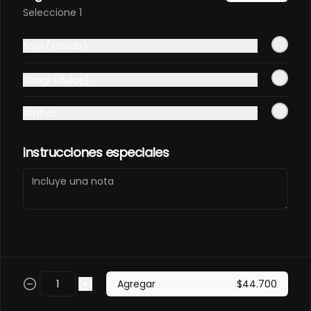
Elige tú favorita
Seleccione 1
$11.000
Soja (salada)
Unagi (dulce)
Gaseosa 400ml
Elige tú favorita
Ambas
Instrucciones especiales
$7.500
Soda Hatsu
Elige tú sabor
Agregar
$44.700
$8.000