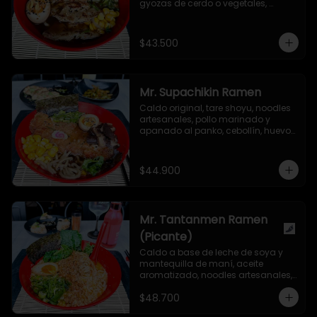
gyozas de cerdo o vegetales, 
cebollín, huevo nitamago, maíz 
dulce, hongo shiitake, semillas de 
ajonjolí y alga nori.
$43.500
Mr. Supachikin Ramen
Caldo original, tare shoyu, noodles 
artesanales, pollo marinado y 
apanado al panko, cebollín, huevo 
nitamago, hongo shiitake, 
narutomaki, maíz dulce, semillas 
de ajonjolí y alga nori.
$44.900
Mr. Tantanmen Ramen
(Picante)
Caldo a base de leche de soya y 
mantequilla de maní, aceite 
aromatizado, noodles artesanales, 
carne de cerdo molida marinada 
$48.700
en salsa secreta, cebollín, bok choy, 
huevo nitamago, aceite de ajonjolí 