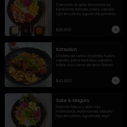
Camarón al ajillo, ensalada de 
kanikama, tomate cherry, cebolla 
roja encurtida, aguacate, pimentón 
asado, lechuga romana, maíz 
dulce, zanahoria y ajonjolí.
$38.900
Katsudon
Chuleta de cerdo al panko, huevo, 
cebolla, salsa tonkatsu, cebollín, 
sobre una cama de arroz Gohan.
$42.900
Sake & Maguro
Salmón fresco y atún rojo 
marinados, edamames, cebolla 
roja encurtida, aguacate, alga 
seaweed, mango, pepino encurtido, 
alga nori, ajonjolí, togarashi y salsa 