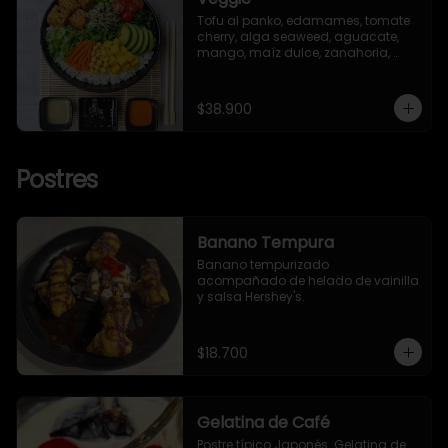
Tofu al panko, edamames, tomate 
cherry, alga seaweed, aguacate, 
mango, maíz dulce, zanahoria, 
lechuga romana, brotes y ajonjolí.
$38.900
Postres
Banano Tempura
Banano tempurizado 
acompañado de helado de vainilla 
y salsa Hershey's.
$18.700
Gelatina de Café
Postre típico Japonés. Gelatina de
