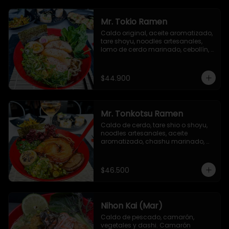
picante, togarashi y alga nori.
Mr. Tokio Ramen
Caldo original, aceite aromatizado, 
tare shoyu, noodles artesanales, 
lomo de cerdo marinado, cebollín, 
huevo nitamago, brotes de soya, 
narutomaki, semillas de ajonjolí y 
alga nori
$44.900
Mr. Tonkotsu Ramen
Caldo de cerdo, tare shio o shoyu, 
noodles artesanales, aceite 
aromatizado, chashu marinado, 
huevo nitamago, cebollín, hongo 
shiitake, espinacas baby y alga 
nori.
$46.500
Nihon Kai (Mar)
Caldo de pescado, camarón, 
vegetales y dashi. Camarón 