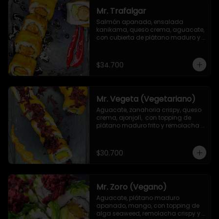
Mr. Trafalgar
Salmón apanado, ensalada 
kanikama, queso crema, aguacate, 
con cubierta de plátano maduro y 
salsa unagi
$34.700
Mr. Vegeta (Vegetariano)
Aguacate, zanahoria crispy, queso 
crema, ajonjolí,  con topping de 
plátano maduro frito y remolacha 
crispy.
$30.700
Mr. Zoro (Vegano)
Aguacate, plátano maduro 
apanado, mango, con topping de 
alga seaweed, remolacha crispy y 