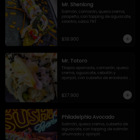
Mr. Shenlong
Salmón, camarón, queso crema, 
jalapeño, con topping de aguacate, 
cilantro, salsa TNT
$38.900
Mr. Totoro
Tilapia apanada, camarón, queso 
crema, aguacate, cebollín y 
ajonjolí, con cubierta de ensalada 
acevichada y ajonjolí negro.
$37.900
Philadelphia Avocado
Salmón, queso crema, cubierta de 
aguacate, con topping de salmón 
ahumado y ajonjolí.