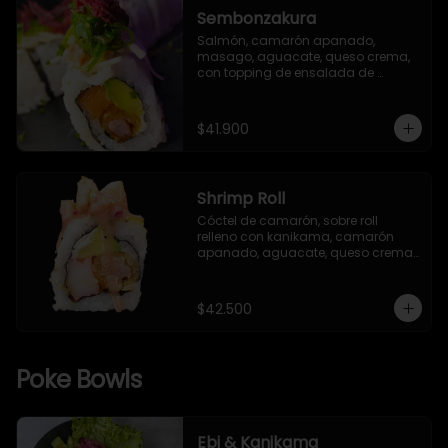
Sembonzakura
Salmón, camarón apanado, 
masago, aguacate, queso crema, 
con topping de ensalada de 
kanikama, cebollín, alga seaweed y 
remolacha crispy.
$41.900
Shrimp Roll
Cóctel de camarón, sobre roll 
relleno con kanikama, camarón 
apanado, aguacate, queso crema, 
salsa TNT (opcional), envuelto en 
alga nori y arroz Gohan, con 
semillas de ajonjolí mixto.
$42.500
Poke Bowls
Ebi & Kanikama