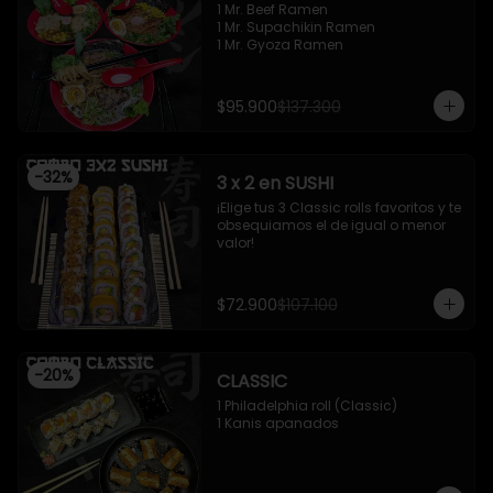
1 Mr. Beef Ramen

1 Mr. Supachikin Ramen

1 Mr. Gyoza Ramen
$95.900
$137.300
-
32
%
3 x 2 en SUSHI
¡Elige tus 3 Classic rolls favoritos y te 
obsequiamos el de igual o menor 
valor!
$72.900
$107.100
-
20
%
CLASSIC
1 Philadelphia roll (Classic)

1 Kanis apanados