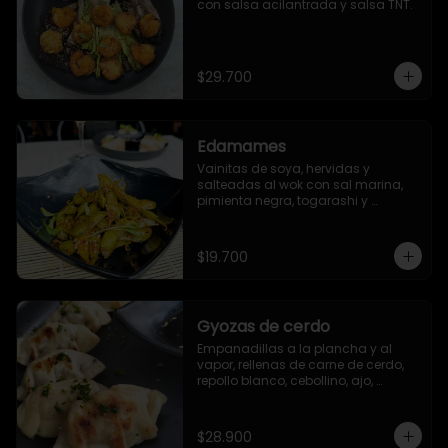
con salsa acilantrada y salsa TNT.
$29.700
Edamames
Vainitas de soya, hervidas y 
salteadas al wok con sal marina, 
pimienta negra, togarashi y 
sriracha (opcional)
$19.700
Gyozas de cerdo
Empanadillas a la plancha y al 
vapor, rellenas de carne de cerdo, 
repollo blanco, cebollino, ajo, 
jengibre y aceite de ajonjolí. 6 
unidades.
$28.900