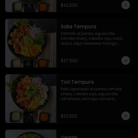
sriracha (opcional)
$42.500
Sake Tempura
Salmón al panko, aguacate, 
tomate cherry, cebolla roja, maíz 
dulce, alga seaweed, mango, 
zanahoria y brotes.
$37.900
Tori Tempura
Pollo apanado al panko, tomate 
cherry, cebolla roja, aguacate, 
zanahoria, lechuga romana, 
rábano, maíz dulce, ajonjolí.
$33.500
Veggie