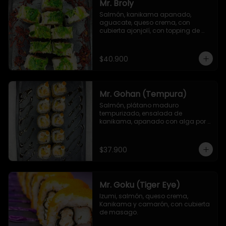
Mr. Broly
Salmón, kanikama apanado, 
aguacate, queso crema, con 
cubierta ajonjolí, con topping de 
ensalada de kanikama, alga 
seaweed y remolacha crispy.
$40.900
Mr. Gohan (Tempura)
Salmón, plátano maduro 
tempurizado, ensalada de 
kanikama, apanado con alga por 
fuera, con topping de masago y 
mayonesa japonesa
$37.900
Mr. Goku (Tiger Eye)
Izumi, salmón, queso crema, 
Kanikama y camarón, con cubierta 
de masago.