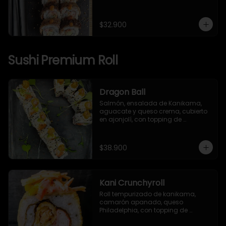
japonesa, piel de salmón, 
togarashi y salsa TNT.
$32.900
Sushi Premium Roll
Dragon Ball
Salmón, ensalada de Kanikama, 
aguacate y queso crema, cubierto 
en ajonjolí, con topping de 
camarón apanado, mayonesa 
japonesa y togarashi.
$38.900
Kani Crunchyroll
Roll tempurizado de kanikama, 
camarón apanado, queso 
Philadelphia, con topping de 
ensalada de kanikama, mango y 