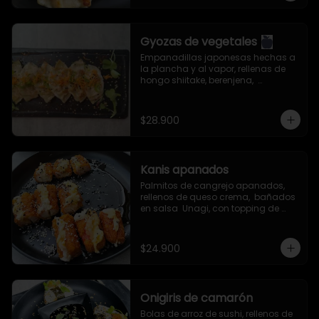
Gyozas de vegetales
Empanadillas japonesas hechas a 
la plancha y al vapor, rellenas de 
hongo shiitake, berenjena,  
zanahoria, col china, cebollín, ajo, 
jengibre y aceite de ajonjolí. 
Servidas con salsa especial de la 
$28.900
casa.
Kanis apanados
Palmitos de cangrejo apanados, 
rellenos de queso crema,  bañados 
en salsa  Unagi, con topping de 
semillas de ajonjolí mixto.
$24.900
Onigiris de camarón
Bolas de arroz de sushi, rellenos de 