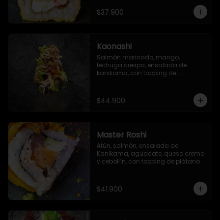
sriracha, con salsa especial del 
chef
$37.900
Kaonashi
Salmón marinado, mango, 
lechuga crespa, ensalada de 
kanikama, con topping de 
mayonesa japonesa, ajonjolí y 
cebolla crispy
$44.900
Master Roshi
Atún, salmón, ensalada de 
Kanikama, aguacate, queso crema 
y cebollín, con topping de plátano 
frito, zanahoria crispy y salsa ponzu
$41.900