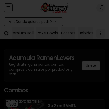
Abrir menu de navegación
Logi
¿Dónde quieres pedir?
Sushi Premium Roll
Poke Bowls
Postres
Bebidas
Acumula
RamenLovers
Regístrate, gana puntos con tus
Únete
compras y canjealos por productos y
más
Combos
-
30
%
3 x 2 en RAMEN