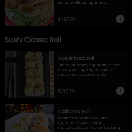
salteado, tilapia apanada, 
kanikama, huevo nitamago, pasta 
artesanal, brotes mixtos, mizuna, 
ajonjolí y alga nori.
$48.700
Sushi Classic Roll
Acevichado roll
Tilapia al panko, aguacate, queso 
crema, con topping de ajonjolí 
mixto y salsa acevichada.
$33.900
California Roll
Kanikama, pepino encurtido, 
aguacate, queso crema, 
mayonesa japonesa, con topping 