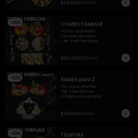
$48.900
$60.800
-
26
%
COMBO FAMILIAR
1 Kanis apanados

1 Gyozas de cerdo

1  Mr. Sake Tempura

1 California roll - Classic

1 Mr. Supachikin Ramen

1 Mr. Beef Ramen
$159.400
$215.400
-
32
%
RAMEN para 2
1 Mr. Gyoza Ramen

1 Mr. Tokio Ramen

1 Onigiris de camarón
$79.500
$116.900
-
28
%
TEMPURA