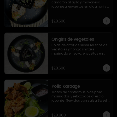
camarón al ajillo y mayonesa 
japonesa, envueltos en alga nori y 
ajonjolí
$28.500
Onigiris de vegetales
Bolas de arroz de sushi, rellenos de 
vegetales y hongo shiitake 
marinado en soya, envueltos en 
alga nori y ajonjolí. Servidos con 
salsa Unagi.
$28.500
Pollo Karaage
Trozos de contramuslo de pollo 
marinados y rebozados al estilo 
japonés. Servidos con salsa Sweet 
Chile (dulce picante).
$28.900