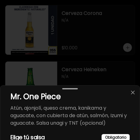
Cerveza Corona
N/A
$10.000
Cerveza Heineken
N/A
Mr. One Piece
$10.000
Atún, ajonjolí, queso crema, kanikama y
aguacate, con cubierta de atún, salmón, Izumi y
aguacate. Salsa unagi y TNT (opcional)
Cerveza artesanal 3
Cordilleras
Elige tú salsa
Obligatorio