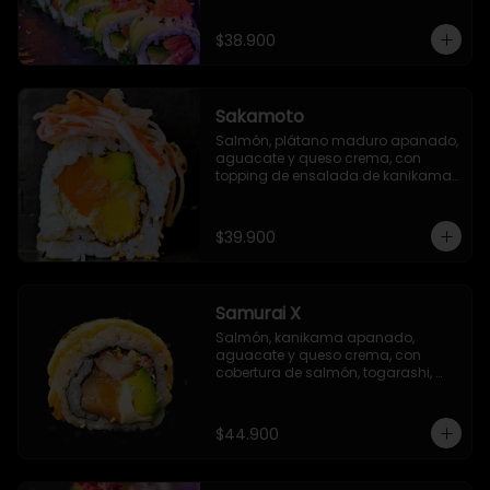
$38.900
Sakamoto
Salmón, plátano maduro apanado, 
aguacate y queso crema, con 
topping de ensalada de kanikama 
y finas láminas de katsuobushi
$39.900
Samurai X
Salmón, kanikama apanado, 
aguacate y queso crema, con 
cobertura de salmón, togarashi, 
salsa TNT (opcional) y salsa Unagi 
flambeada.
$44.900