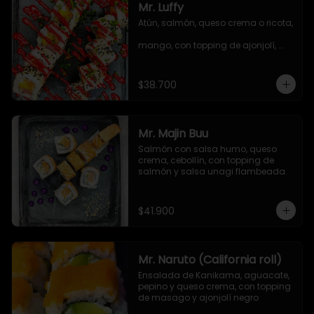
Mr. Luffy
Atún, salmón, queso crema o ricota, 
mango, con topping de ajonjolí, 
salsa TNT y cebollín.
$38.700
Mr. Majin Buu
Salmón con salsa humo, queso 
crema, cebollín, con topping de 
salmón y salsa unagi flambeada.
$41.900
Mr. Naruto (California roll)
Ensalada de Kanikama, aguacate, 
pepino y queso crema, con topping 
de masago y ajonjolí negro