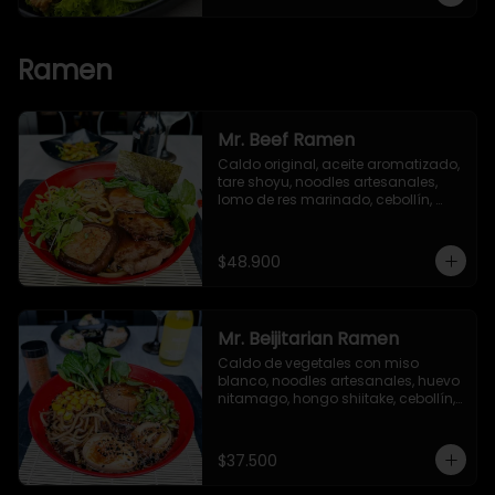
Ramen
Mr. Beef Ramen
Caldo original, aceite aromatizado, 
tare shoyu, noodles artesanales, 
lomo de res marinado, cebollín, 
huevo nitamago, hongo shiitake, 
bok choy, brotes verdes y alga nori.
$48.900
Mr. Beijitarian Ramen
Caldo de vegetales con miso 
blanco, noodles artesanales, huevo 
nitamago, hongo shiitake, cebollín, 
brotes de soya, maíz dulce, 
semillas de ajonjolí y alga nori.
$37.500