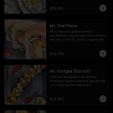
$36.900
Mr. One Piece
Atún, ajonjolí, queso crema, 
kanikama y aguacate, con cubierta 
de atún, salmón, Izumi y aguacate. 
Salsa unagi y TNT (opcional)
$44.700
Mr. Portgas (Ebi roll)
Salmón, langostino apanado,  
masago, queso crema y aguacate, 
con topping de mayonesa 
japonesa y cebolla crispy
$42.900