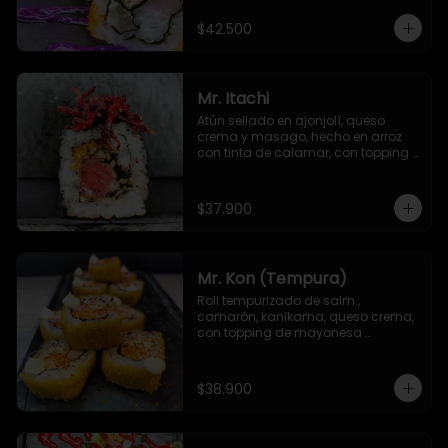
$42.500
Mr. Itachi
Atún sellado en ajonjolí, queso 
crema y masago, hecho en arroz 
con tinta de calamar, con topping 
de remolacha crispy y salsa TNT
$37.900
Mr. Kon (Tempura)
Roll tempurizado de salm., 
camarón, kanikama, queso crema, 
con topping de mayonesa 
japonesa y Sichimi Togarashi
$38.900