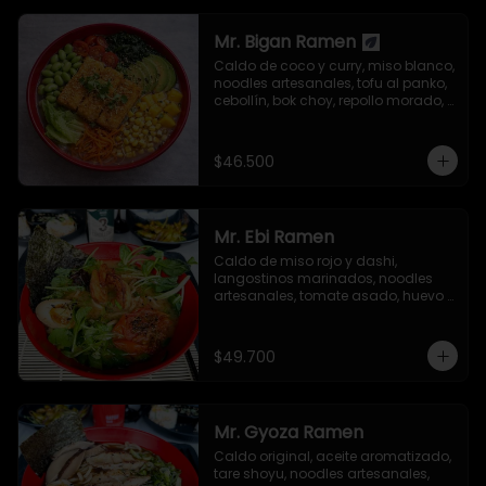
Mr. Bigan Ramen
Caldo de coco y curry, miso blanco, 
noodles artesanales, tofu al panko, 
cebollín, bok choy, repollo morado, 
aguacate, semillas de ajonjolí y 
alga nori.
$46.500
Mr. Ebi Ramen
Caldo de miso rojo y dashi, 
langostinos marinados, noodles 
artesanales, tomate asado, huevo 
nitamago, cebollín, tolstoi, mizuna 
verde, brotes germinados de 
mostaza, semillas de ajonjolí y 
$49.700
alga nori.
Mr. Gyoza Ramen
Caldo original, aceite aromatizado, 
tare shoyu, noodles artesanales, 