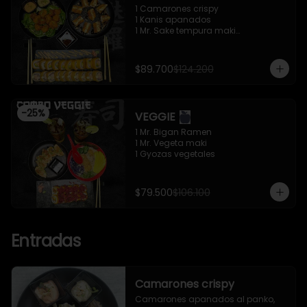
1 Camarones crispy

1 Kanis apanados

1 Mr. Sake tempura maki

1 Mr. Trafalgar maki
$89.700
$124.200
-
25
%
VEGGIE
1 Mr. Bigan Ramen

1 Mr. Vegeta maki

1 Gyozas vegetales
$79.500
$106.100
Entradas
Camarones crispy
Camarones apanados al panko, 