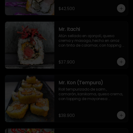
$42.500
Mr. Itachi
Atún sellado en ajonjolí, queso 
crema y masago, hecho en arroz 
con tinta de calamar, con topping 
de remolacha crispy y salsa TNT
$37.900
Mr. Kon (Tempura)
Roll tempurizado de salm., 
camarón, kanikama, queso crema, 
con topping de mayonesa 
japonesa y Sichimi Togarashi
$38.900