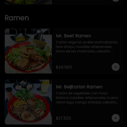
Ramen
Mr. Beef Ramen
Caldo original, aceite aromatizado, 
tare shoyu, noodles artesanales, 
lomo de res marinado, cebollín, 
huevo nitamago, hongo shiitake, 
bok choy, brotes verdes y alga nori.
$48.900
Mr. Beijitarian Ramen
Caldo de vegetales con miso 
blanco, noodles artesanales, huevo 
nitamago, hongo shiitake, cebollín, 
brotes de soya, maíz dulce, 
semillas de ajonjolí y alga nori.
$37.500