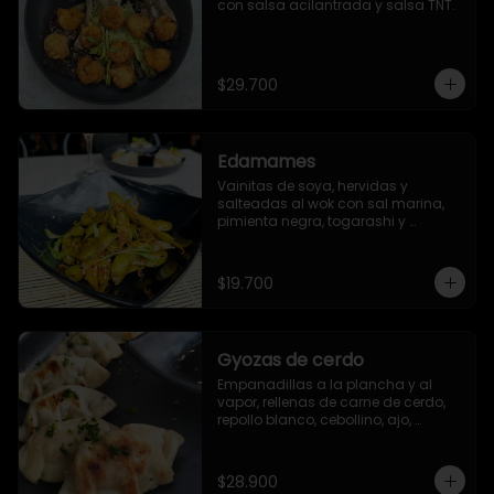
con salsa acilantrada y salsa TNT.
$29.700
Edamames
Vainitas de soya, hervidas y 
salteadas al wok con sal marina, 
pimienta negra, togarashi y 
sriracha (opcional)
$19.700
Gyozas de cerdo
Empanadillas a la plancha y al 
vapor, rellenas de carne de cerdo, 
repollo blanco, cebollino, ajo, 
jengibre y aceite de ajonjolí. 6 
unidades.
$28.900