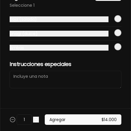
Elige tú favorita
Seleccione 1
$11.000
Soja (salada)
Unagi (dulce)
Gaseosa 400ml
Elige tú favorita
Ambas
Instrucciones especiales
$7.500
Soda Hatsu
Elige tú sabor
Agregar
$14.000
$8.000