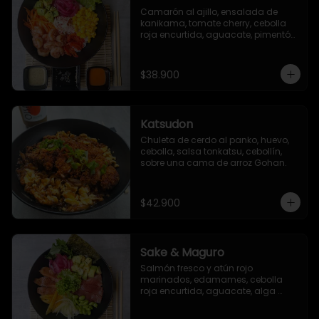
Camarón al ajillo, ensalada de 
kanikama, tomate cherry, cebolla 
roja encurtida, aguacate, pimentón 
asado, lechuga romana, maíz 
dulce, zanahoria y ajonjolí.
$38.900
Katsudon
Chuleta de cerdo al panko, huevo, 
cebolla, salsa tonkatsu, cebollín, 
sobre una cama de arroz Gohan.
$42.900
Sake & Maguro
Salmón fresco y atún rojo 
marinados, edamames, cebolla 
roja encurtida, aguacate, alga 
seaweed, mango, pepino encurtido, 
alga nori, ajonjolí, togarashi y salsa 