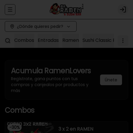
Abrir menu de navegación
Logi
¿Dónde quieres pedir?
Combos
Entradas
Ramen
Sushi Classic Roll
Sus
Acumula
RamenLovers
Regístrate, gana puntos con tus
Únete
compras y canjealos por productos y
más
Combos
-
30
%
3 x 2 en RAMEN