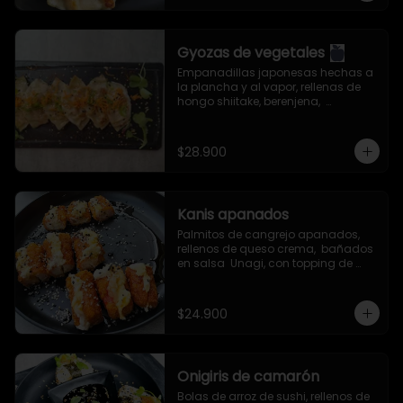
Gyozas de vegetales
Empanadillas japonesas hechas a 
la plancha y al vapor, rellenas de 
hongo shiitake, berenjena,  
zanahoria, col china, cebollín, ajo, 
jengibre y aceite de ajonjolí. 
Servidas con salsa especial de la 
$28.900
casa.
Kanis apanados
Palmitos de cangrejo apanados, 
rellenos de queso crema,  bañados 
en salsa  Unagi, con topping de 
semillas de ajonjolí mixto.
$24.900
Onigiris de camarón
Bolas de arroz de sushi, rellenos de 