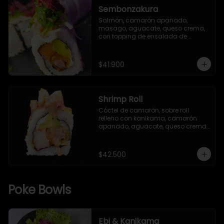
Sembonzakura
Salmón, camarón apanado, 
masago, aguacate, queso crema, 
con topping de ensalada de 
kanikama, cebollín, alga seaweed y 
remolacha crispy.
$41.900
Shrimp Roll
Cóctel de camarón, sobre roll 
relleno con kanikama, camarón 
apanado, aguacate, queso crema, 
salsa TNT (opcional), envuelto en 
alga nori y arroz Gohan, con 
semillas de ajonjolí mixto.
$42.500
Poke Bowls
Ebi & Kanikama