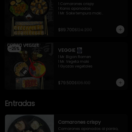
1 Camarones crispy

1 Kanis apanados

1 Mr. Sake tempura maki

1 Mr. Trafalgar maki
$89.700
$124.200
-
25
%
VEGGIE
1 Mr. Bigan Ramen

1 Mr. Vegeta maki

1 Gyozas vegetales
$79.500
$106.100
Entradas
Camarones crispy
Camarones apanados al panko, 