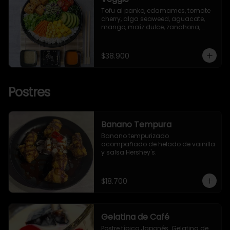
Tofu al panko, edamames, tomate 
cherry, alga seaweed, aguacate, 
mango, maíz dulce, zanahoria, 
lechuga romana, brotes y ajonjolí.
$38.900
Postres
Banano Tempura
Banano tempurizado 
acompañado de helado de vainilla 
y salsa Hershey's.
$18.700
Gelatina de Café
Postre típico Japonés. Gelatina de
