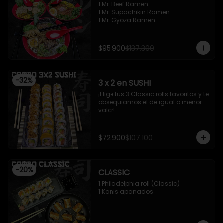
1 Mr. Beef Ramen

1 Mr. Supachikin Ramen

1 Mr. Gyoza Ramen
$95.900
$137.300
-
32
%
3 x 2 en SUSHI
¡Elige tus 3 Classic rolls favoritos y te 
obsequiamos el de igual o menor 
valor!
$72.900
$107.100
-
20
%
CLASSIC
1 Philadelphia roll (Classic)

1 Kanis apanados