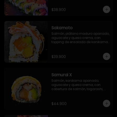
$38.900
Sakamoto
Salmón, plátano maduro apanado, 
aguacate y queso crema, con 
topping de ensalada de kanikama 
y finas láminas de katsuobushi
$39.900
Samurai X
Salmón, kanikama apanado, 
aguacate y queso crema, con 
cobertura de salmón, togarashi, 
salsa TNT (opcional) y salsa Unagi 
flambeada.
$44.900