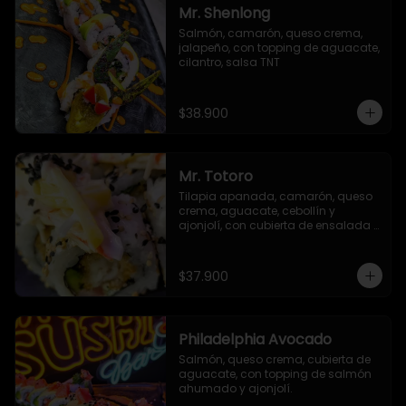
Mr. Shenlong
Salmón, camarón, queso crema, 
jalapeño, con topping de aguacate, 
cilantro, salsa TNT
$38.900
Mr. Totoro
Tilapia apanada, camarón, queso 
crema, aguacate, cebollín y 
ajonjolí, con cubierta de ensalada 
acevichada y ajonjolí negro.
$37.900
Philadelphia Avocado
Salmón, queso crema, cubierta de 
aguacate, con topping de salmón 
ahumado y ajonjolí.