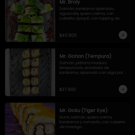
Mr. Broly
Salmón, kanikama apanado, 
aguacate, queso crema, con 
cubierta ajonjolí, con topping de 
ensalada de kanikama, alga 
seaweed y remolacha crispy.
$40.900
Mr. Gohan (Tempura)
Salmón, plátano maduro 
tempurizado, ensalada de 
kanikama, apanado con alga por 
fuera, con topping de masago y 
mayonesa japonesa
$37.900
Mr. Goku (Tiger Eye)
Izumi, salmón, queso crema, 
Kanikama y camarón, con cubierta 
de masago.