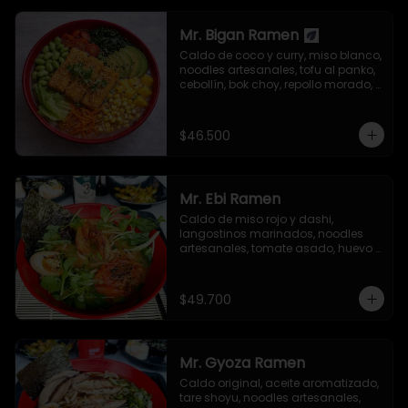
Mr. Bigan Ramen
Caldo de coco y curry, miso blanco, 
noodles artesanales, tofu al panko, 
cebollín, bok choy, repollo morado, 
aguacate, semillas de ajonjolí y 
alga nori.
$46.500
Mr. Ebi Ramen
Caldo de miso rojo y dashi, 
langostinos marinados, noodles 
artesanales, tomate asado, huevo 
nitamago, cebollín, tolstoi, mizuna 
verde, brotes germinados de 
mostaza, semillas de ajonjolí y 
$49.700
alga nori.
Mr. Gyoza Ramen
Caldo original, aceite aromatizado, 
tare shoyu, noodles artesanales, 