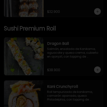
japonesa, piel de salmón, 
togarashi y salsa TNT.
$32.900
Sushi Premium Roll
Dragon Ball
Salmón, ensalada de Kanikama, 
aguacate y queso crema, cubierto 
en ajonjolí, con topping de 
camarón apanado, mayonesa 
japonesa y togarashi.
$38.900
Kani Crunchyroll
Roll tempurizado de kanikama, 
camarón apanado, queso 
Philadelphia, con topping de 
ensalada de kanikama, mango y 