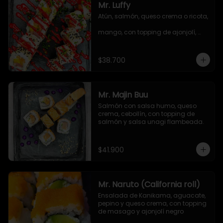
Mr. Luffy
Atún, salmón, queso crema o ricota, 
mango, con topping de ajonjolí, 
salsa TNT y cebollín.
$38.700
Mr. Majin Buu
Salmón con salsa humo, queso 
crema, cebollín, con topping de 
salmón y salsa unagi flambeada.
$41.900
Mr. Naruto (California roll)
Ensalada de Kanikama, aguacate, 
pepino y queso crema, con topping 
de masago y ajonjolí negro