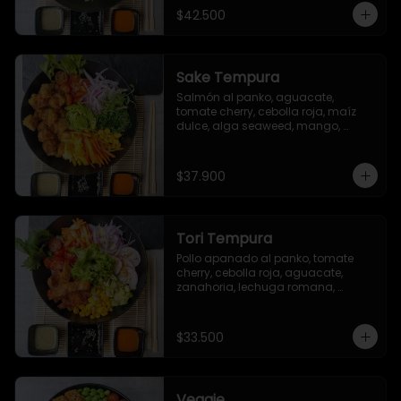
sriracha (opcional)
$42.500
Sake Tempura
Salmón al panko, aguacate, 
tomate cherry, cebolla roja, maíz 
dulce, alga seaweed, mango, 
zanahoria y brotes.
$37.900
Tori Tempura
Pollo apanado al panko, tomate 
cherry, cebolla roja, aguacate, 
zanahoria, lechuga romana, 
rábano, maíz dulce, ajonjolí.
$33.500
Veggie