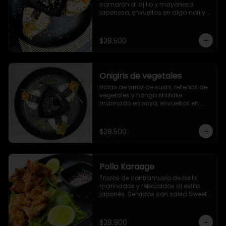
camarón al ajillo y mayonesa 
japonesa, envueltos en alga nori y 
ajonjolí
$28.500
Onigiris de vegetales
Bolas de arroz de sushi, rellenos de 
vegetales y hongo shiitake 
marinado en soya, envueltos en 
alga nori y ajonjolí. Servidos con 
salsa Unagi.
$28.500
Pollo Karaage
Trozos de contramuslo de pollo 
marinados y rebozados al estilo 
japonés. Servidos con salsa Sweet 
Chile (dulce picante).
$28.900