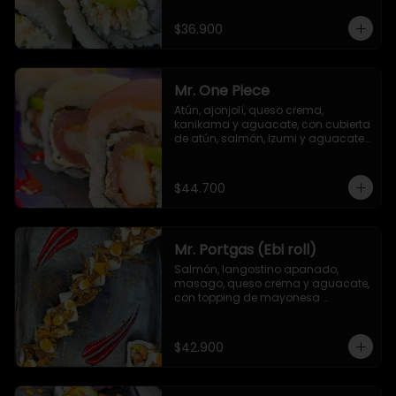
$36.900
Mr. One Piece
Atún, ajonjolí, queso crema, 
kanikama y aguacate, con cubierta 
de atún, salmón, Izumi y aguacate. 
Salsa unagi y TNT (opcional)
$44.700
Mr. Portgas (Ebi roll)
Salmón, langostino apanado,  
masago, queso crema y aguacate, 
con topping de mayonesa 
japonesa y cebolla crispy
$42.900