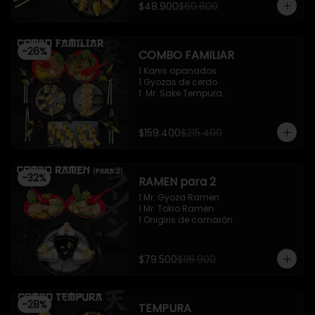
$48.900
$60.800
-
26
%
COMBO FAMILIAR
1 Kanis apanados

1 Gyozas de cerdo

1  Mr. Sake Tempura

1 California roll - Classic

1 Mr. Supachikin Ramen

1 Mr. Beef Ramen
$159.400
$215.400
-
32
%
RAMEN para 2
1 Mr. Gyoza Ramen

1 Mr. Tokio Ramen

1 Onigiris de camarón
$79.500
$116.900
-
28
%
TEMPURA