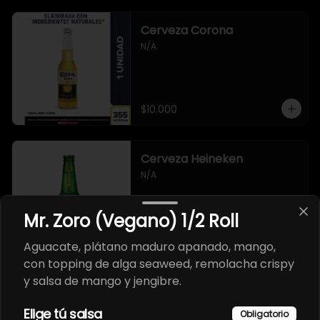
Cerveza Corona
N/A
$10.000
Cerveza Heineken
N/A
Mr. Zoro (Vegano) 1/2 Roll
$10.000
Aguacate, plátano maduro apanado, mango,
con topping de alga seaweed, remolacha crispy
y salsa de mango y jengibre.
Cerveza artesanal 3
Cordilleras
Elige tú salsa
Obligatorio