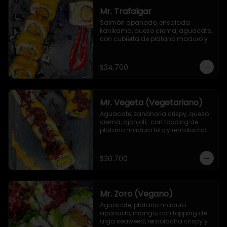
Mr. Trafalgar
Salmón apanado, ensalada 
kanikama, queso crema, aguacate, 
con cubierta de plátano maduro y 
salsa unagi
$34.700
Mr. Vegeta (Vegetariano)
Aguacate, zanahoria crispy, queso 
crema, ajonjolí,  con topping de 
plátano maduro frito y remolacha 
crispy.
$30.700
Mr. Zoro (Vegano)
Aguacate, plátano maduro 
apanado, mango, con topping de 
alga seaweed, remolacha crispy y 