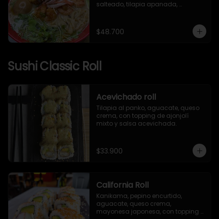
salteado, tilapia apanada, 
kanikama, huevo nitamago, pasta 
artesanal, brotes mixtos, mizuna, 
ajonjolí y alga nori.
$48.700
Sushi Classic Roll
Acevichado roll
Tilapia al panko, aguacate, queso 
crema, con topping de ajonjolí 
mixto y salsa acevichada.
$33.900
California Roll
Kanikama, pepino encurtido, 
aguacate, queso crema, 
mayonesa japonesa, con topping 