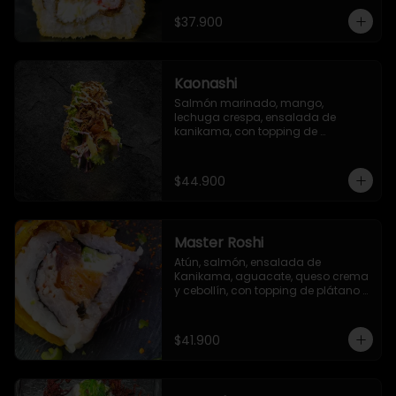
sriracha, con salsa especial del 
chef
$37.900
Kaonashi
Salmón marinado, mango, 
lechuga crespa, ensalada de 
kanikama, con topping de 
mayonesa japonesa, ajonjolí y 
cebolla crispy
$44.900
Master Roshi
Atún, salmón, ensalada de 
Kanikama, aguacate, queso crema 
y cebollín, con topping de plátano 
frito, zanahoria crispy y salsa ponzu
$41.900