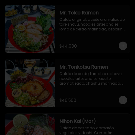
picante, togarashi y alga nori.
Mr. Tokio Ramen
Caldo original, aceite aromatizado, 
tare shoyu, noodles artesanales, 
lomo de cerdo marinado, cebollín, 
huevo nitamago, brotes de soya, 
narutomaki, semillas de ajonjolí y 
alga nori
$44.900
Mr. Tonkotsu Ramen
Caldo de cerdo, tare shio o shoyu, 
noodles artesanales, aceite 
aromatizado, chashu marinado, 
huevo nitamago, cebollín, hongo 
shiitake, espinacas baby y alga 
nori.
$46.500
Nihon Kai (Mar)
Caldo de pescado, camarón, 
vegetales y dashi. Camarón 