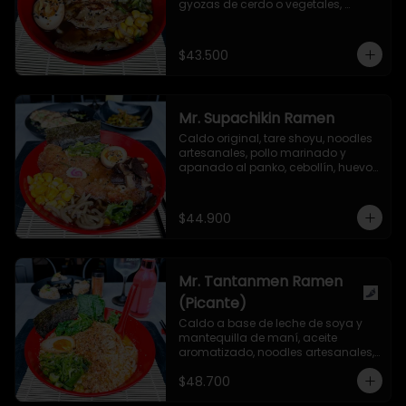
gyozas de cerdo o vegetales, 
cebollín, huevo nitamago, maíz 
dulce, hongo shiitake, semillas de 
ajonjolí y alga nori.
$43.500
Mr. Supachikin Ramen
Caldo original, tare shoyu, noodles 
artesanales, pollo marinado y 
apanado al panko, cebollín, huevo 
nitamago, hongo shiitake, 
narutomaki, maíz dulce, semillas 
de ajonjolí y alga nori.
$44.900
Mr. Tantanmen Ramen
(Picante)
Caldo a base de leche de soya y 
mantequilla de maní, aceite 
aromatizado, noodles artesanales, 
carne de cerdo molida marinada 
$48.700
en salsa secreta, cebollín, bok choy, 
huevo nitamago, aceite de ajonjolí 