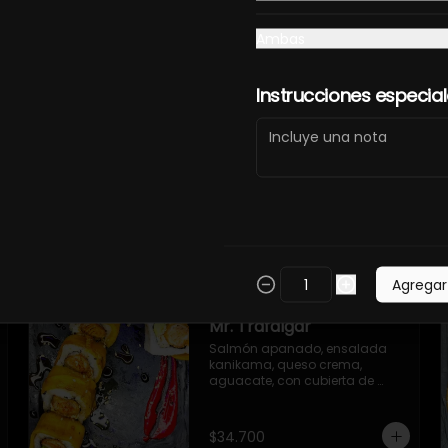
Ambas
Instrucciones especia
California Roll
Kanikama, pepino encurtido, 
aguacate, queso crema, 
mayonesa japonesa, con 
topping de ajonjolí y masago.
$32.900
Agregar
Mr. Trafalgar
Salmón apanado, ensalada 
kanikama, queso crema, 
aguacate, con cubierta de 
plátano maduro y salsa unagi
$34.700