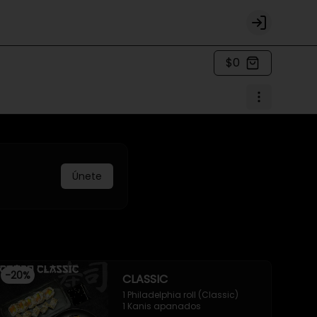
Login
$0
Únete
-
20
%
CLASSIC
1 Philadelphia roll (Classic)

1 Kanis apanados