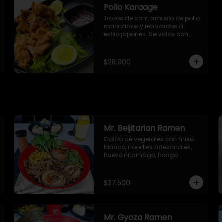
Pollo Karaage
Trozos de contramuslo de pollo 
marinados y rebozados al 
estilo japonés. Servidos con 
salsa Sweet Chile (dulce 
picante).
$28.900
Mr. Beijitarian Ramen
Caldo de vegetales con miso 
blanco, noodles artesanales, 
huevo nitamago, hongo 
shiitake, cebollín, brotes de 
soya, maíz dulce, semillas de 
ajonjolí y alga nori.
$37.500
Mr. Gyoza Ramen