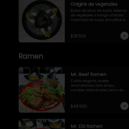
Onigiris de vegetales
Bolas de arroz de sushi, rellenos 
de vegetales y hongo shiitake 
marinado en soya, envueltos en 
alga nori y ajonjolí. Servidos 
con salsa Unagi.
$28.500
Ramen
Mr. Beef Ramen
Caldo original, aceite 
aromatizado, tare shoyu, 
noodles artesanales, lomo de 
res marinado, cebollín, huevo 
nitamago, hongo shiitake, bok 
choy, brotes verdes y alga nori.
$48.900
Mr. Ebi Ramen