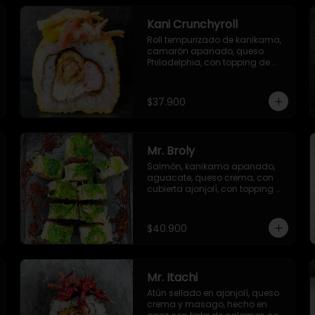
Kani Crunchyroll
Roll tempurizado de kanikama, 
camarón apanado, queso 
Philadelphia, con topping de 
ensalada de kanikama, mango 
y sriracha, con salsa especial 
del chef
$37.900
Mr. Broly
Salmón, kanikama apanado, 
aguacate, queso crema, con 
cubierta ajonjolí, con topping 
de ensalada de kanikama, 
alga seaweed y remolacha 
crispy.
$40.900
Mr. Itachi
Atún sellado en ajonjolí, queso 
crema y masago, hecho en 