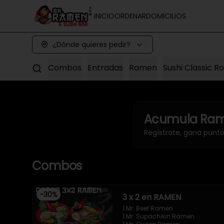
INICIO
ORDENAR
DOMICILIOS
¿Dónde quieres pedir?
Combos
Entradas
Ramen
Sushi Classic Ro
Acumula
Ram
Regístrate, gana punt
Combos
-
30
%
3 x 2 en RAMEN
1 Mr. Beef Ramen

1 Mr. Supachikin Ramen
