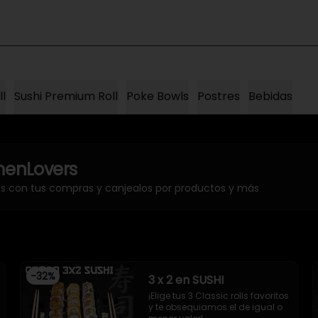
ll
Sushi Premium Roll
Poke Bowls
Postres
Bebidas
enLovers
os con tus compras y canjealos por productos y más
-
32
%
3 x 2 en SUSHI
¡Elige tus 3 Classic rolls favoritos 
y te obsequiamos el de igual o 