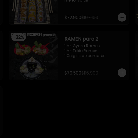
menor valor!
$72.900
$107.100
-
32
%
RAMEN para 2
1 Mr. Gyoza Ramen

1 Mr. Tokio Ramen

1 Onigiris de camarón
$79.500
$116.900