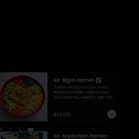
Mr. Bigan Ramen
Caldo de coco y curry, miso 
blanco, noodles artesanales, 
tofu al panko, cebollín, bok choy, 
repollo morado, aguacate, 
semillas de ajonjolí y alga nori.
$46.500
Mr. Supachikin Ramen