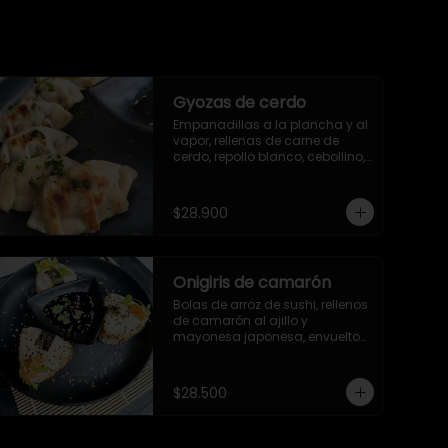
Gyozas de cerdo
Empanadillas a la plancha y al 
vapor, rellenas de carne de 
cerdo, repollo blanco, cebollino, 
ajo, jengibre y aceite de ajonjolí. 
6 unidades.
$28.900
Onigiris de camarón
Bolas de arroz de sushi, rellenos 
de camarón al ajillo y 
mayonesa japonesa, envueltos 
en alga nori y ajonjolí
$28.500