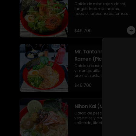
Caldo de miso rojo y dashi, 
langostinos marinados, 
noodles artesanales, tomate 
asado, huevo nitamago, 
cebollín, tolstoi, mizuna verde, 
brotes germinados de mostaza, 
$49.700
semillas de ajonjolí y alga nori.
Mr. Tantanmen
Ramen (Picante)
Caldo a base de leche de soya 
y mantequilla de maní, aceite 
aromatizado, noodles 
artesanales, carne de cerdo 
$48.700
molida marinada en salsa 
secreta, cebollín, bok choy, 
huevo nitamago, aceite de 
ajonjolí picante, togarashi y 
alga nori.
Nihon Kai (Mar)
Caldo de pescado, camarón, 
vegetales y dashi. Camarón 
salteado, tilapia apanada, 
kanikama, huevo nitamago, 
pasta artesanal, brotes mixtos, 