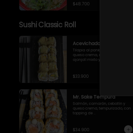
mizuna, ajonjolí y alga nori.
$48.700
Sushi Classic Roll
Acevichado roll
Tilapia al panko, aguacate, 
queso crema, con topping de 
ajonjolí mixto y salsa 
acevichada.
$33.900
Mr. Sake Tempura
Salmón, camarón, cebollín y 
queso crema, tempurizado, con 
topping de 
mayonesa japonesa.
$34.900