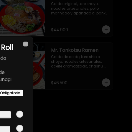
Caldo original, tare shoyu, 
noodles artesanales, pollo 
marinado y apanado al panko, 
cebollín, huevo nitamago, 
hongo shiitake, narutomaki, 
maíz dulce, semillas de ajonjolí 
$44.900
y alga nori.
 Roll
Close
Mr. Tonkotsu Ramen
Caldo de cerdo, tare shio o 
ada
shoyu, noodles artesanales, 
aceite aromatizado, chashu 
marinado, huevo nitamago, 
de
cebollín, hongo shiitake, 
unagi
espinacas baby y alga nori.
$46.500
Obligatorio