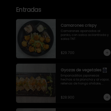
Entradas
Camarones crispy
Camarones apanados al 
panko, con salsa acilantrada y 
salsa TNT.
$29.700
Gyozas de vegetales
Empanadillas japonesas 
hechas a la plancha y al vapor, 
rellenas de hongo shiitake, 
berenjena,  zanahoria, col china, 
cebollín, ajo, jengibre y aceite de 
ajonjolí. Servidas con salsa 
$28.900
especial de la casa.