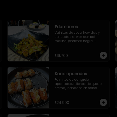
Edamames
Vainitas de soya, hervidas y 
salteadas al wok con sal 
marina, pimienta negra, 
togarashi y sriracha (opcional)
$19.700
Kanis apanados
Palmitos de cangrejo 
apanados, rellenos de queso 
crema,  bañados en salsa  
Unagi, con topping de semillas 
de ajonjolí mixto.
$24.900