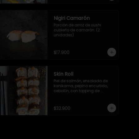
Nigiri Camarón
Porción de arroz de sushi 
cubierto de camarón. (2 
unidades)
$17.900
Skin Roll
Piel de salmón, ensalada de 
kanikama, pepino encurtido, 
cebollín, con topping de 
mayonesa japonesa, piel de 
salmón, togarashi y salsa TNT.
$32.900