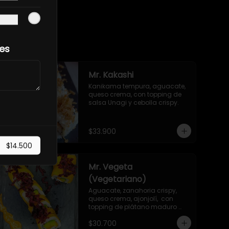
les
Mr. Kakashi
Kanikama tempura, aguacate, 
queso crema, con topping de 
salsa Unagi y cebolla crispy.
$33.900
$14.500
Mr. Vegeta
(Vegetariano)
Aguacate, zanahoria crispy, 
queso crema, ajonjolí,  con 
topping de plátano maduro 
frito y remolacha crispy.
$30.700