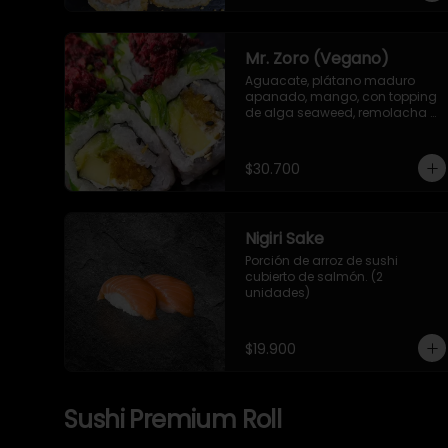
Mr. Zoro (Vegano)
Aguacate, plátano maduro 
apanado, mango, con topping 
de alga seaweed, remolacha 
crispy y salsa de mango y 
jengibre.
$30.700
Nigiri Sake
Porción de arroz de sushi 
cubierto de salmón. (2 
unidades)
$19.900
Sushi Premium Roll