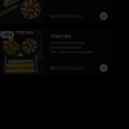
$48.900
$60.800
-
28
%
TEMPURA
1 Camarones crispy

1 Kanis apanados

1 Mr. Sake tempura maki

1 Mr. Trafalgar maki
$89.700
$124.200