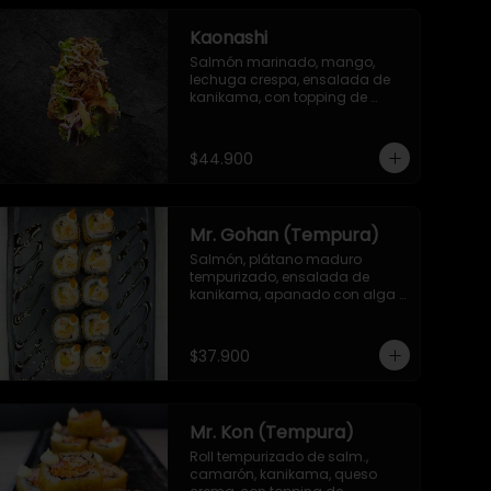
Kaonashi
Salmón marinado, mango, 
lechuga crespa, ensalada de 
kanikama, con topping de 
mayonesa japonesa, ajonjolí y 
cebolla crispy
$44.900
Mr. Gohan (Tempura)
Salmón, plátano maduro 
tempurizado, ensalada de 
kanikama, apanado con alga 
por fuera, con topping de 
masago y mayonesa japonesa
$37.900
Mr. Kon (Tempura)
Roll tempurizado de salm., 
camarón, kanikama, queso 