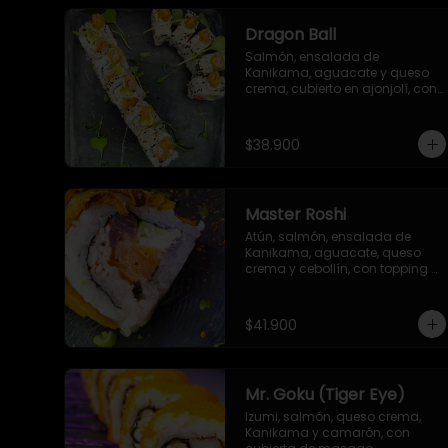
Dragon Ball
Salmón, ensalada de 
Kanikama, aguacate y queso 
crema, cubierto en ajonjolí, con 
topping de camarón apanado, 
mayonesa japonesa y 
togarashi.
$38.900
Master Roshi
Atún, salmón, ensalada de 
Kanikama, aguacate, queso 
crema y cebollín, con topping 
de plátano frito, zanahoria 
crispy y salsa ponzu
$41.900
Mr. Goku (Tiger Eye)
Izumi, salmón, queso crema, 
Kanikama y camarón, con 