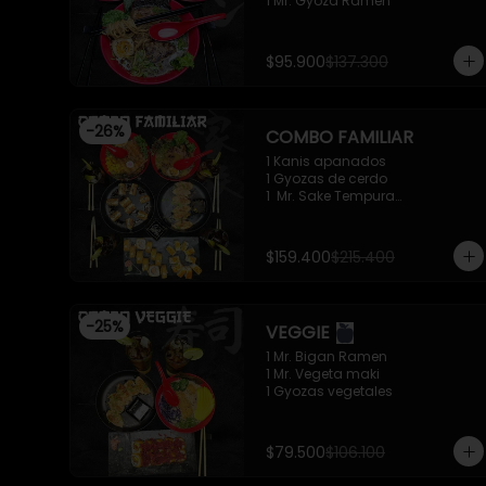
1 Mr. Gyoza Ramen
$95.900
$137.300
-
26
%
COMBO FAMILIAR
1 Kanis apanados

1 Gyozas de cerdo

1  Mr. Sake Tempura

1 California roll - Classic

1 Mr. Supachikin Ramen

1 Mr. Beef Ramen
$159.400
$215.400
-
25
%
VEGGIE
1 Mr. Bigan Ramen

1 Mr. Vegeta maki

1 Gyozas vegetales
$79.500
$106.100