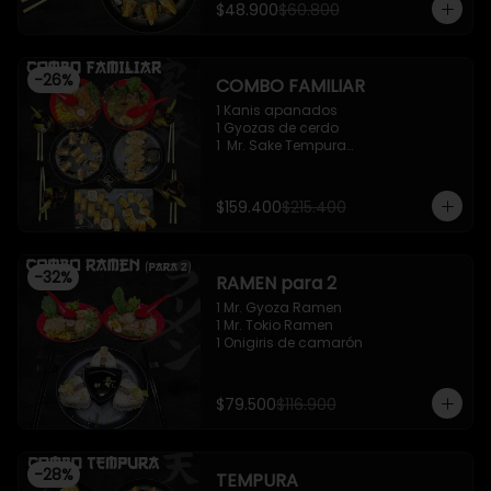
$48.900
$60.800
-
26
%
COMBO FAMILIAR
1 Kanis apanados

1 Gyozas de cerdo

1  Mr. Sake Tempura

1 California roll - Classic

1 Mr. Supachikin Ramen

1 Mr. Beef Ramen
$159.400
$215.400
-
32
%
RAMEN para 2
1 Mr. Gyoza Ramen

1 Mr. Tokio Ramen

1 Onigiris de camarón
$79.500
$116.900
-
28
%
TEMPURA