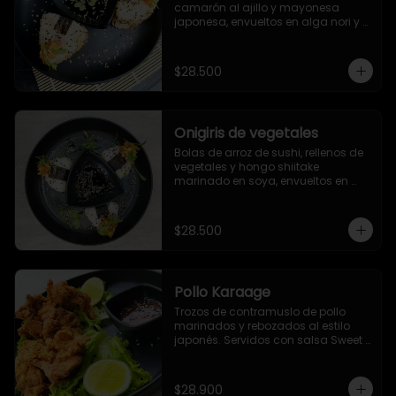
camarón al ajillo y mayonesa 
japonesa, envueltos en alga nori y 
ajonjolí
$28.500
Onigiris de vegetales
Bolas de arroz de sushi, rellenos de 
vegetales y hongo shiitake 
marinado en soya, envueltos en 
alga nori y ajonjolí. Servidos con 
salsa Unagi.
$28.500
Pollo Karaage
Trozos de contramuslo de pollo 
marinados y rebozados al estilo 
japonés. Servidos con salsa Sweet 
Chile (dulce picante).
$28.900