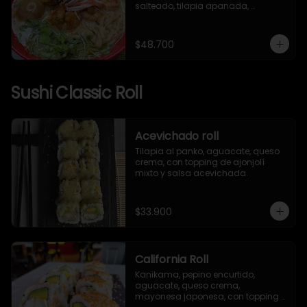
salteado, tilapia apanada, 
kanikama, huevo nitamago, pasta 
artesanal, brotes mixtos, mizuna, 
ajonjolí y alga nori.
$48.700
Sushi Classic Roll
Acevichado roll
Tilapia al panko, aguacate, queso 
crema, con topping de ajonjolí 
mixto y salsa acevichada.
$33.900
California Roll
Kanikama, pepino encurtido, 
aguacate, queso crema, 
mayonesa japonesa, con topping 