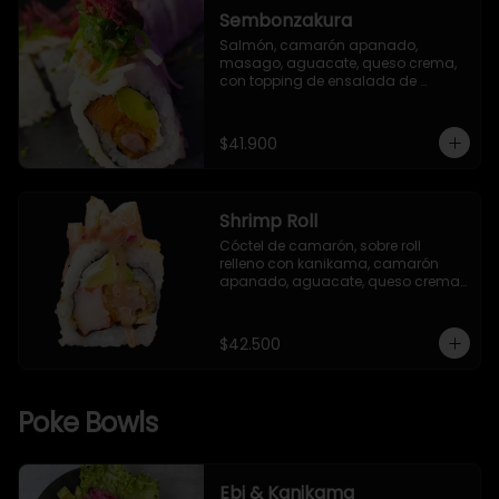
Sembonzakura
Salmón, camarón apanado, 
masago, aguacate, queso crema, 
con topping de ensalada de 
kanikama, cebollín, alga seaweed y 
remolacha crispy.
$41.900
Shrimp Roll
Cóctel de camarón, sobre roll 
relleno con kanikama, camarón 
apanado, aguacate, queso crema, 
salsa TNT (opcional), envuelto en 
alga nori y arroz Gohan, con 
semillas de ajonjolí mixto.
$42.500
Poke Bowls
Ebi & Kanikama