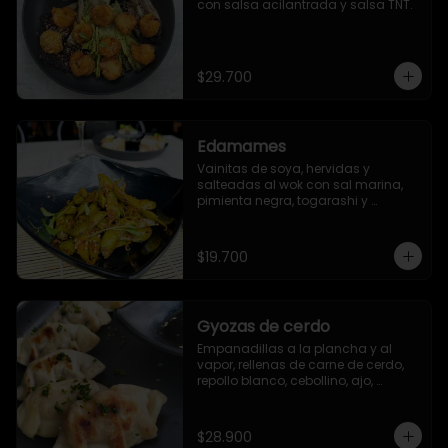
con salsa acilantrada y salsa TNT.
$29.700
Edamames
Vainitas de soya, hervidas y 
salteadas al wok con sal marina, 
pimienta negra, togarashi y 
sriracha (opcional)
$19.700
Gyozas de cerdo
Empanadillas a la plancha y al 
vapor, rellenas de carne de cerdo, 
repollo blanco, cebollino, ajo, 
jengibre y aceite de ajonjolí. 6 
unidades.
$28.900