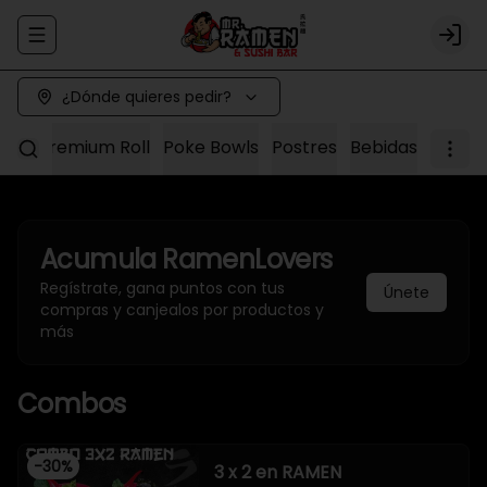
Abrir menu de navegación
Logi
¿Dónde quieres pedir?
Sushi Premium Roll
Poke Bowls
Postres
Bebidas
Acumula
RamenLovers
Regístrate, gana puntos con tus
Únete
compras y canjealos por productos y
más
Combos
-
30
%
3 x 2 en RAMEN