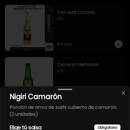
Cerveza Corona
N/A
$10.000
Cerveza Heineken
N/A
Nigiri Camarón
$10.000
Porción de arroz de sushi cubierto de camarón.
(2 unidades)
Cerveza artesanal 3
Cordilleras
Elige tú salsa
Obligatorio