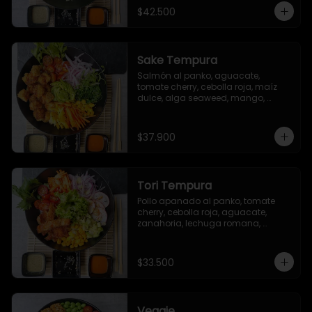
sriracha (opcional)
$42.500
Sake Tempura
Salmón al panko, aguacate, 
tomate cherry, cebolla roja, maíz 
dulce, alga seaweed, mango, 
zanahoria y brotes.
$37.900
Tori Tempura
Pollo apanado al panko, tomate 
cherry, cebolla roja, aguacate, 
zanahoria, lechuga romana, 
rábano, maíz dulce, ajonjolí.
$33.500
Veggie