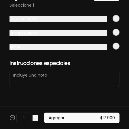
Elige tú favorita
Seleccione 1
$11.000
Soja (salada)
Unagi (dulce)
Gaseosa 400ml
Elige tú favorita
Ambas
Instrucciones especiales
$7.500
Soda Hatsu
Elige tú sabor
Agregar
$17.900
$8.000