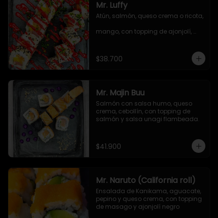
Mr. Luffy
Atún, salmón, queso crema o ricota, 
mango, con topping de ajonjolí, 
salsa TNT y cebollín.
$38.700
Mr. Majin Buu
Salmón con salsa humo, queso 
crema, cebollín, con topping de 
salmón y salsa unagi flambeada.
$41.900
Mr. Naruto (California roll)
Ensalada de Kanikama, aguacate, 
pepino y queso crema, con topping 
de masago y ajonjolí negro