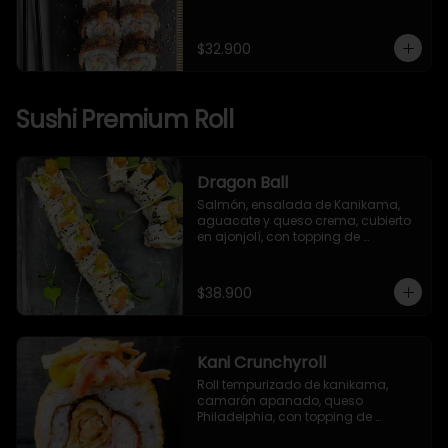
japonesa, piel de salmón, 
togarashi y salsa TNT.
$32.900
Sushi Premium Roll
Dragon Ball
Salmón, ensalada de Kanikama, 
aguacate y queso crema, cubierto 
en ajonjolí, con topping de 
camarón apanado, mayonesa 
japonesa y togarashi.
$38.900
Kani Crunchyroll
Roll tempurizado de kanikama, 
camarón apanado, queso 
Philadelphia, con topping de 
ensalada de kanikama, mango y 