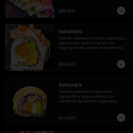
$38.900
Sakamoto
Salmón, plátano maduro apanado, 
aguacate y queso crema, con 
topping de ensalada de kanikama 
y finas láminas de katsuobushi
$39.900
Samurai X
Salmón, kanikama apanado, 
aguacate y queso crema, con 
cobertura de salmón, togarashi, 
salsa TNT (opcional) y salsa Unagi 
flambeada.
$44.900