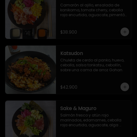
Camarón al ajillo, ensalada de 
kanikama, tomate cherry, cebolla 
roja encurtida, aguacate, pimentón 
asado, lechuga romana, maíz 
dulce, zanahoria y ajonjolí.
$38.900
Katsudon
Chuleta de cerdo al panko, huevo, 
cebolla, salsa tonkatsu, cebollín, 
sobre una cama de arroz Gohan.
$42.900
Sake & Maguro
Salmón fresco y atún rojo 
marinados, edamames, cebolla 
roja encurtida, aguacate, alga 
seaweed, mango, pepino encurtido, 
alga nori, ajonjolí, togarashi y salsa 