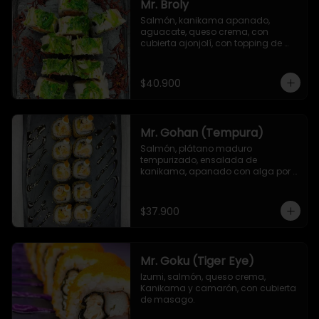
Mr. Broly
Salmón, kanikama apanado, 
aguacate, queso crema, con 
cubierta ajonjolí, con topping de 
ensalada de kanikama, alga 
seaweed y remolacha crispy.
$40.900
Mr. Gohan (Tempura)
Salmón, plátano maduro 
tempurizado, ensalada de 
kanikama, apanado con alga por 
fuera, con topping de masago y 
mayonesa japonesa
$37.900
Mr. Goku (Tiger Eye)
Izumi, salmón, queso crema, 
Kanikama y camarón, con cubierta 
de masago.