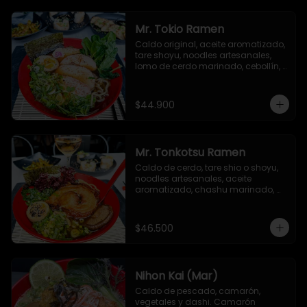
picante, togarashi y alga nori.
Mr. Tokio Ramen
Caldo original, aceite aromatizado, 
tare shoyu, noodles artesanales, 
lomo de cerdo marinado, cebollín, 
huevo nitamago, brotes de soya, 
narutomaki, semillas de ajonjolí y 
alga nori
$44.900
Mr. Tonkotsu Ramen
Caldo de cerdo, tare shio o shoyu, 
noodles artesanales, aceite 
aromatizado, chashu marinado, 
huevo nitamago, cebollín, hongo 
shiitake, espinacas baby y alga 
nori.
$46.500
Nihon Kai (Mar)
Caldo de pescado, camarón, 
vegetales y dashi. Camarón 