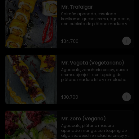
Mr. Trafalgar
Salmón apanado, ensalada 
kanikama, queso crema, aguacate, 
con cubierta de plátano maduro y 
salsa unagi
$34.700
Mr. Vegeta (Vegetariano)
Aguacate, zanahoria crispy, queso 
crema, ajonjolí,  con topping de 
plátano maduro frito y remolacha 
crispy.
$30.700
Mr. Zoro (Vegano)
Aguacate, plátano maduro 
apanado, mango, con topping de 
alga seaweed, remolacha crispy y 