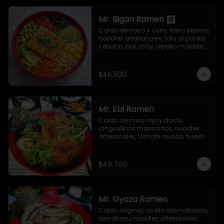
Mr. Bigan Ramen
Caldo de coco y curry, miso blanco, 
noodles artesanales, tofu al panko, 
cebollín, bok choy, repollo morado, 
aguacate, semillas de ajonjolí y 
alga nori.
$46.500
Mr. Ebi Ramen
Caldo de miso rojo y dashi, 
langostinos marinados, noodles 
artesanales, tomate asado, huevo 
nitamago, cebollín, tolstoi, mizuna 
verde, brotes germinados de 
mostaza, semillas de ajonjolí y 
$49.700
alga nori.
Mr. Gyoza Ramen
Caldo original, aceite aromatizado, 
tare shoyu, noodles artesanales, 