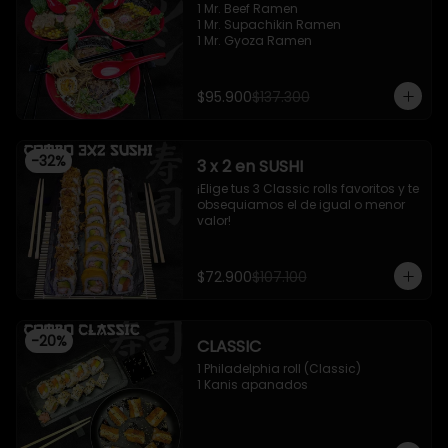
1 Mr. Beef Ramen

1 Mr. Supachikin Ramen

1 Mr. Gyoza Ramen
$95.900
$137.300
-
32
%
3 x 2 en SUSHI
¡Elige tus 3 Classic rolls favoritos y te 
obsequiamos el de igual o menor 
valor!
$72.900
$107.100
-
20
%
CLASSIC
1 Philadelphia roll (Classic)

1 Kanis apanados