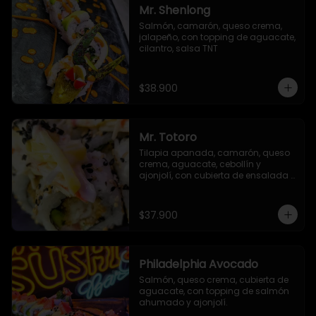
Mr. Shenlong
Salmón, camarón, queso crema, 
jalapeño, con topping de aguacate, 
cilantro, salsa TNT
$38.900
Mr. Totoro
Tilapia apanada, camarón, queso 
crema, aguacate, cebollín y 
ajonjolí, con cubierta de ensalada 
acevichada y ajonjolí negro.
$37.900
Philadelphia Avocado
Salmón, queso crema, cubierta de 
aguacate, con topping de salmón 
ahumado y ajonjolí.