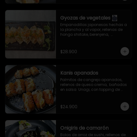
Gyozas de vegetales
Empanadillas japonesas hechas a 
la plancha y al vapor, rellenas de 
hongo shiitake, berenjena,  
zanahoria, col china, cebollín, ajo, 
jengibre y aceite de ajonjolí. 
Servidas con salsa especial de la 
$28.900
casa.
Kanis apanados
Palmitos de cangrejo apanados, 
rellenos de queso crema,  bañados 
en salsa  Unagi, con topping de 
semillas de ajonjolí mixto.
$24.900
Onigiris de camarón
Bolas de arroz de sushi, rellenos de 