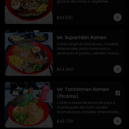
gyozas de cerdo o vegetales, 
cebollín, huevo nitamago, maíz 
dulce, hongo shiitake, semillas de 
ajonjolí y alga nori.
$43.500
Mr. Supachikin Ramen
Caldo original, tare shoyu, noodles 
artesanales, pollo marinado y 
apanado al panko, cebollín, huevo 
nitamago, hongo shiitake, 
narutomaki, maíz dulce, semillas 
de ajonjolí y alga nori.
$44.900
Mr. Tantanmen Ramen
(Picante)
Caldo a base de leche de soya y 
mantequilla de maní, aceite 
aromatizado, noodles artesanales, 
carne de cerdo molida marinada 
$48.700
en salsa secreta, cebollín, bok choy, 
huevo nitamago, aceite de ajonjolí 