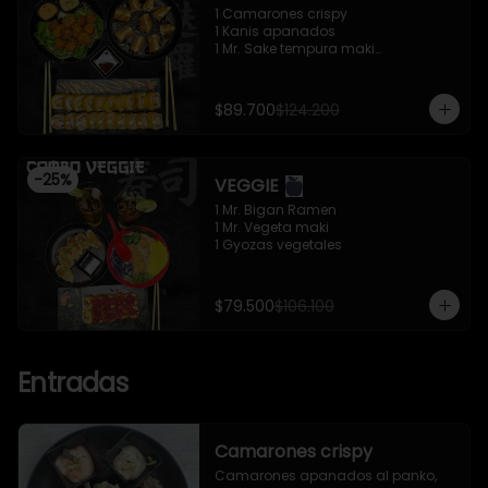
1 Camarones crispy

1 Kanis apanados

1 Mr. Sake tempura maki

1 Mr. Trafalgar maki
$89.700
$124.200
-
25
%
VEGGIE
1 Mr. Bigan Ramen

1 Mr. Vegeta maki

1 Gyozas vegetales
$79.500
$106.100
Entradas
Camarones crispy
Camarones apanados al panko, 