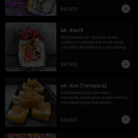
$42.500
Mr. Itachi
Atún sellado en ajonjolí, queso 
crema y masago, hecho en arroz 
con tinta de calamar, con topping 
de remolacha crispy y salsa TNT
$37.900
Mr. Kon (Tempura)
Roll tempurizado de salm., 
camarón, kanikama, queso crema, 
con topping de mayonesa 
japonesa y Sichimi Togarashi
$38.900