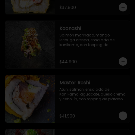
sriracha, con salsa especial del 
chef
$37.900
Kaonashi
Salmón marinado, mango, 
lechuga crespa, ensalada de 
kanikama, con topping de 
mayonesa japonesa, ajonjolí y 
cebolla crispy
$44.900
Master Roshi
Atún, salmón, ensalada de 
Kanikama, aguacate, queso crema 
y cebollín, con topping de plátano 
frito, zanahoria crispy y salsa ponzu
$41.900