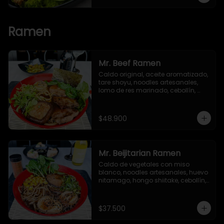
Ramen
Mr. Beef Ramen
Caldo original, aceite aromatizado, 
tare shoyu, noodles artesanales, 
lomo de res marinado, cebollín, 
huevo nitamago, hongo shiitake, 
bok choy, brotes verdes y alga nori.
$48.900
Mr. Beijitarian Ramen
Caldo de vegetales con miso 
blanco, noodles artesanales, huevo 
nitamago, hongo shiitake, cebollín, 
brotes de soya, maíz dulce, 
semillas de ajonjolí y alga nori.
$37.500