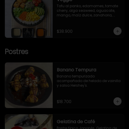
Tofu al panko, edamames, tomate 
cherry, alga seaweed, aguacate, 
mango, maíz dulce, zanahoria, 
lechuga romana, brotes y ajonjolí.
$38.900
Postres
Banano Tempura
Banano tempurizado 
acompañado de helado de vainilla 
y salsa Hershey's.
$18.700
Gelatina de Café
Postre típico Japonés. Gelatina de
