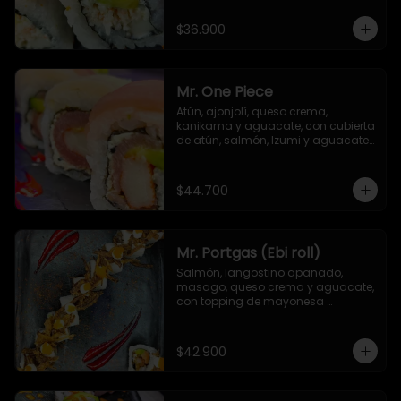
$36.900
Mr. One Piece
Atún, ajonjolí, queso crema, 
kanikama y aguacate, con cubierta 
de atún, salmón, Izumi y aguacate. 
Salsa unagi y TNT (opcional)
$44.700
Mr. Portgas (Ebi roll)
Salmón, langostino apanado,  
masago, queso crema y aguacate, 
con topping de mayonesa 
japonesa y cebolla crispy
$42.900