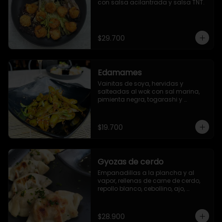
con salsa acilantrada y salsa TNT.
$29.700
Edamames
Vainitas de soya, hervidas y 
salteadas al wok con sal marina, 
pimienta negra, togarashi y 
sriracha (opcional)
$19.700
Gyozas de cerdo
Empanadillas a la plancha y al 
vapor, rellenas de carne de cerdo, 
repollo blanco, cebollino, ajo, 
jengibre y aceite de ajonjolí. 6 
unidades.
$28.900