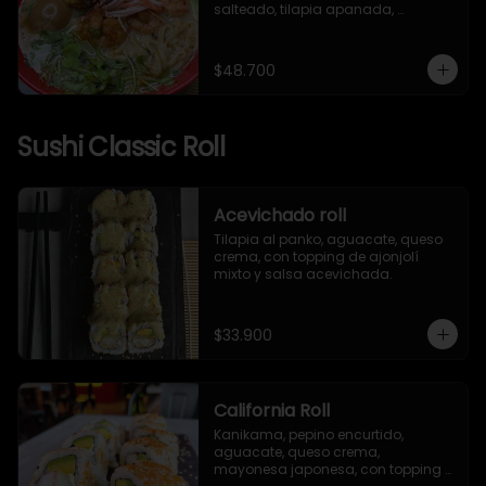
salteado, tilapia apanada, 
kanikama, huevo nitamago, pasta 
artesanal, brotes mixtos, mizuna, 
ajonjolí y alga nori.
$48.700
Sushi Classic Roll
Acevichado roll
Tilapia al panko, aguacate, queso 
crema, con topping de ajonjolí 
mixto y salsa acevichada.
$33.900
California Roll
Kanikama, pepino encurtido, 
aguacate, queso crema, 
mayonesa japonesa, con topping 