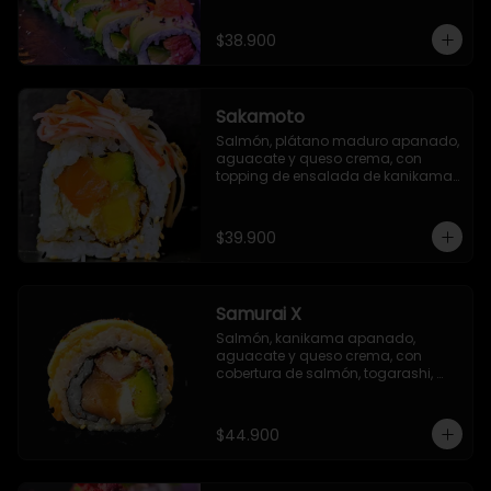
$38.900
Sakamoto
Salmón, plátano maduro apanado, 
aguacate y queso crema, con 
topping de ensalada de kanikama 
y finas láminas de katsuobushi
$39.900
Samurai X
Salmón, kanikama apanado, 
aguacate y queso crema, con 
cobertura de salmón, togarashi, 
salsa TNT (opcional) y salsa Unagi 
flambeada.
$44.900