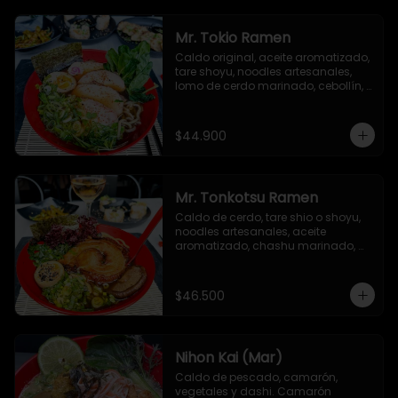
picante, togarashi y alga nori.
Mr. Tokio Ramen
Caldo original, aceite aromatizado, 
tare shoyu, noodles artesanales, 
lomo de cerdo marinado, cebollín, 
huevo nitamago, brotes de soya, 
narutomaki, semillas de ajonjolí y 
alga nori
$44.900
Mr. Tonkotsu Ramen
Caldo de cerdo, tare shio o shoyu, 
noodles artesanales, aceite 
aromatizado, chashu marinado, 
huevo nitamago, cebollín, hongo 
shiitake, espinacas baby y alga 
nori.
$46.500
Nihon Kai (Mar)
Caldo de pescado, camarón, 
vegetales y dashi. Camarón 