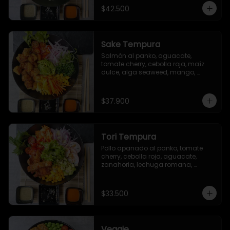
sriracha (opcional)
$42.500
Sake Tempura
Salmón al panko, aguacate, 
tomate cherry, cebolla roja, maíz 
dulce, alga seaweed, mango, 
zanahoria y brotes.
$37.900
Tori Tempura
Pollo apanado al panko, tomate 
cherry, cebolla roja, aguacate, 
zanahoria, lechuga romana, 
rábano, maíz dulce, ajonjolí.
$33.500
Veggie