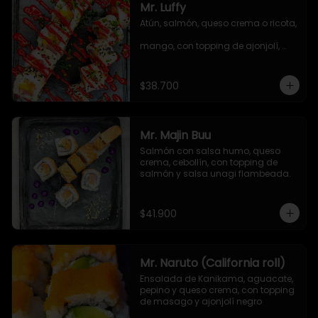
Mr. Luffy
Atún, salmón, queso crema o ricota, 
mango, con topping de ajonjolí, 
salsa TNT y cebollín.
$38.700
Mr. Majin Buu
Salmón con salsa humo, queso 
crema, cebollín, con topping de 
salmón y salsa unagi flambeada.
$41.900
Mr. Naruto (California roll)
Ensalada de Kanikama, aguacate, 
pepino y queso crema, con topping 
de masago y ajonjolí negro