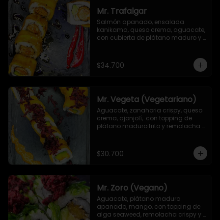
Mr. Trafalgar
Salmón apanado, ensalada 
kanikama, queso crema, aguacate, 
con cubierta de plátano maduro y 
salsa unagi
$34.700
Mr. Vegeta (Vegetariano)
Aguacate, zanahoria crispy, queso 
crema, ajonjolí,  con topping de 
plátano maduro frito y remolacha 
crispy.
$30.700
Mr. Zoro (Vegano)
Aguacate, plátano maduro 
apanado, mango, con topping de 
alga seaweed, remolacha crispy y 