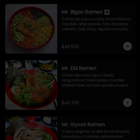
Mr. Bigan Ramen
Caldo de coco y curry, miso blanco, 
noodles artesanales, tofu al panko, 
cebollín, bok choy, repollo morado, 
aguacate, semillas de ajonjolí y 
alga nori.
$46.500
Mr. Ebi Ramen
Caldo de miso rojo y dashi, 
langostinos marinados, noodles 
artesanales, tomate asado, huevo 
nitamago, cebollín, tolstoi, mizuna 
verde, brotes germinados de 
mostaza, semillas de ajonjolí y 
$49.700
alga nori.
Mr. Gyoza Ramen
Caldo original, aceite aromatizado, 
tare shoyu, noodles artesanales, 