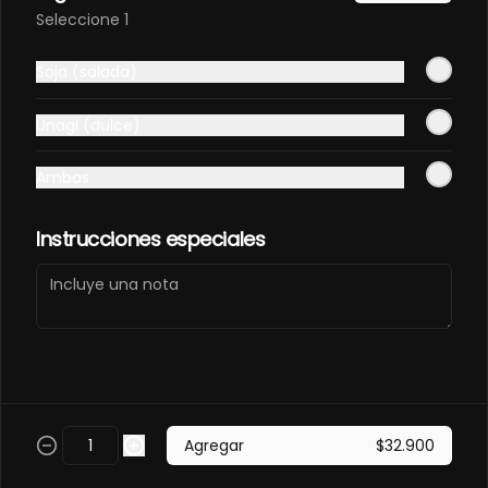
Elige tú favorita
Seleccione 1
$11.000
Soja (salada)
Unagi (dulce)
Gaseosa 400ml
Elige tú favorita
Ambas
Instrucciones especiales
$7.500
Soda Hatsu
Elige tú sabor
Agregar
$32.900
$8.000