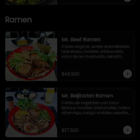
Ramen
Mr. Beef Ramen
Caldo original, aceite aromatizado, 
tare shoyu, noodles artesanales, 
lomo de res marinado, cebollín, 
huevo nitamago, hongo shiitake, 
bok choy, brotes verdes y alga nori.
$48.900
Mr. Beijitarian Ramen
Caldo de vegetales con miso 
blanco, noodles artesanales, huevo 
nitamago, hongo shiitake, cebollín, 
brotes de soya, maíz dulce, 
semillas de ajonjolí y alga nori.
$37.500