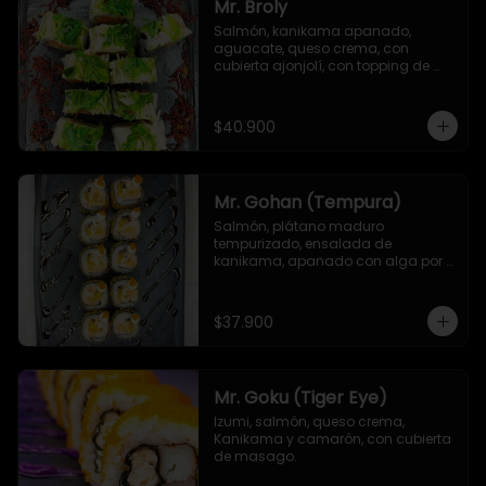
Mr. Broly
Salmón, kanikama apanado, 
aguacate, queso crema, con 
cubierta ajonjolí, con topping de 
ensalada de kanikama, alga 
seaweed y remolacha crispy.
$40.900
Mr. Gohan (Tempura)
Salmón, plátano maduro 
tempurizado, ensalada de 
kanikama, apanado con alga por 
fuera, con topping de masago y 
mayonesa japonesa
$37.900
Mr. Goku (Tiger Eye)
Izumi, salmón, queso crema, 
Kanikama y camarón, con cubierta 
de masago.