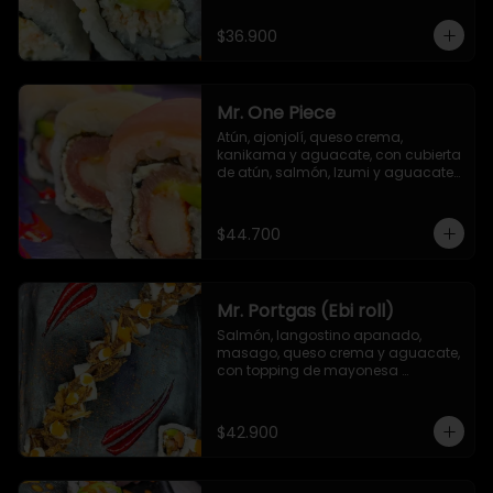
$36.900
Mr. One Piece
Atún, ajonjolí, queso crema, 
kanikama y aguacate, con cubierta 
de atún, salmón, Izumi y aguacate. 
Salsa unagi y TNT (opcional)
$44.700
Mr. Portgas (Ebi roll)
Salmón, langostino apanado,  
masago, queso crema y aguacate, 
con topping de mayonesa 
japonesa y cebolla crispy
$42.900