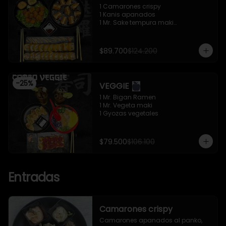
1 Camarones crispy

1 Kanis apanados

1 Mr. Sake tempura maki

1 Mr. Trafalgar maki
$89.700
$124.200
-
25
%
VEGGIE
1 Mr. Bigan Ramen

1 Mr. Vegeta maki

1 Gyozas vegetales
$79.500
$106.100
Entradas
Camarones crispy
Camarones apanados al panko, 