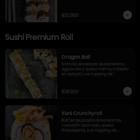
japonesa, piel de salmón, 
togarashi y salsa TNT.
$32.900
Sushi Premium Roll
Dragon Ball
Salmón, ensalada de Kanikama, 
aguacate y queso crema, cubierto 
en ajonjolí, con topping de 
camarón apanado, mayonesa 
japonesa y togarashi.
$38.900
Kani Crunchyroll
Roll tempurizado de kanikama, 
camarón apanado, queso 
Philadelphia, con topping de 
ensalada de kanikama, mango y 