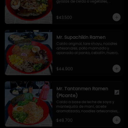
gyozas de cerdo o vegetales, 
cebollín, huevo nitamago, maíz 
dulce, hongo shiitake, semillas de 
ajonjolí y alga nori.
$43.500
Mr. Supachikin Ramen
Caldo original, tare shoyu, noodles 
artesanales, pollo marinado y 
apanado al panko, cebollín, huevo 
nitamago, hongo shiitake, 
narutomaki, maíz dulce, semillas 
de ajonjolí y alga nori.
$44.900
Mr. Tantanmen Ramen
(Picante)
Caldo a base de leche de soya y 
mantequilla de maní, aceite 
aromatizado, noodles artesanales, 
carne de cerdo molida marinada 
$48.700
en salsa secreta, cebollín, bok choy, 
huevo nitamago, aceite de ajonjolí 