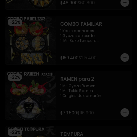
$48.900
$60.800
-
26
%
COMBO FAMILIAR
1 Kanis apanados

1 Gyozas de cerdo

1  Mr. Sake Tempura

1 California roll - Classic

1 Mr. Supachikin Ramen

1 Mr. Beef Ramen
$159.400
$215.400
-
32
%
RAMEN para 2
1 Mr. Gyoza Ramen

1 Mr. Tokio Ramen

1 Onigiris de camarón
$79.500
$116.900
-
28
%
TEMPURA