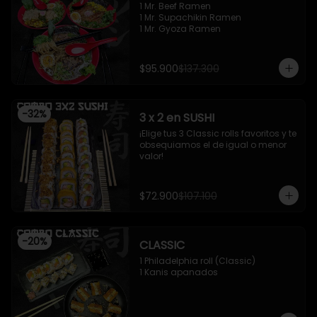
1 Mr. Beef Ramen

1 Mr. Supachikin Ramen

1 Mr. Gyoza Ramen
$95.900
$137.300
-
32
%
3 x 2 en SUSHI
¡Elige tus 3 Classic rolls favoritos y te 
obsequiamos el de igual o menor 
valor!
$72.900
$107.100
-
20
%
CLASSIC
1 Philadelphia roll (Classic)

1 Kanis apanados