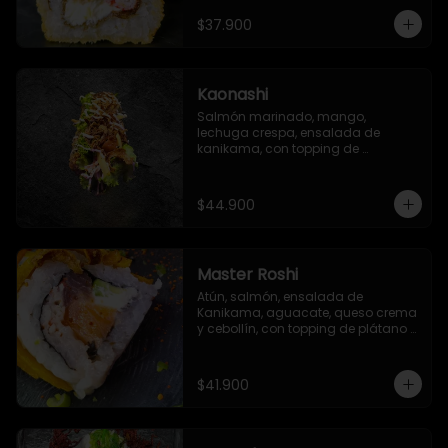
sriracha, con salsa especial del 
chef
$37.900
Kaonashi
Salmón marinado, mango, 
lechuga crespa, ensalada de 
kanikama, con topping de 
mayonesa japonesa, ajonjolí y 
cebolla crispy
$44.900
Master Roshi
Atún, salmón, ensalada de 
Kanikama, aguacate, queso crema 
y cebollín, con topping de plátano 
frito, zanahoria crispy y salsa ponzu
$41.900