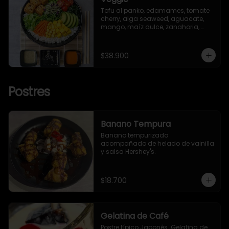
Tofu al panko, edamames, tomate 
cherry, alga seaweed, aguacate, 
mango, maíz dulce, zanahoria, 
lechuga romana, brotes y ajonjolí.
$38.900
Postres
Banano Tempura
Banano tempurizado 
acompañado de helado de vainilla 
y salsa Hershey's.
$18.700
Gelatina de Café
Postre típico Japonés. Gelatina de
