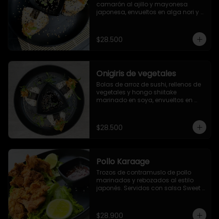
camarón al ajillo y mayonesa 
japonesa, envueltos en alga nori y 
ajonjolí
$28.500
Onigiris de vegetales
Bolas de arroz de sushi, rellenos de 
vegetales y hongo shiitake 
marinado en soya, envueltos en 
alga nori y ajonjolí. Servidos con 
salsa Unagi.
$28.500
Pollo Karaage
Trozos de contramuslo de pollo 
marinados y rebozados al estilo 
japonés. Servidos con salsa Sweet 
Chile (dulce picante).
$28.900