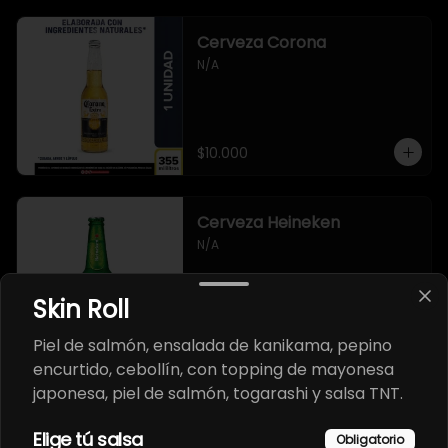
Cerveza Corona
N/A
$10.000
Cerveza Heineken
N/A
Skin Roll
$10.000
Piel de salmón, ensalada de kanikama, pepino
encurtido, cebollín, con topping de mayonesa
japonesa, piel de salmón, togarashi y salsa TNT.
Cerveza artesanal 3
Cordilleras
Elige tú salsa
Obligatorio