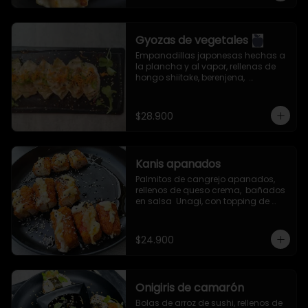
Gyozas de vegetales
Empanadillas japonesas hechas a 
la plancha y al vapor, rellenas de 
hongo shiitake, berenjena,  
zanahoria, col china, cebollín, ajo, 
jengibre y aceite de ajonjolí. 
Servidas con salsa especial de la 
$28.900
casa.
Kanis apanados
Palmitos de cangrejo apanados, 
rellenos de queso crema,  bañados 
en salsa  Unagi, con topping de 
semillas de ajonjolí mixto.
$24.900
Onigiris de camarón
Bolas de arroz de sushi, rellenos de 