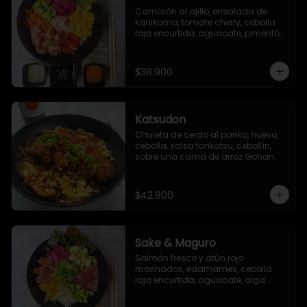
Camarón al ajillo, ensalada de 
kanikama, tomate cherry, cebolla 
roja encurtida, aguacate, pimentón 
asado, lechuga romana, maíz 
dulce, zanahoria y ajonjolí.
$38.900
Katsudon
Chuleta de cerdo al panko, huevo, 
cebolla, salsa tonkatsu, cebollín, 
sobre una cama de arroz Gohan.
$42.900
Sake & Maguro
Salmón fresco y atún rojo 
marinados, edamames, cebolla 
roja encurtida, aguacate, alga 
seaweed, mango, pepino encurtido, 
alga nori, ajonjolí, togarashi y salsa 