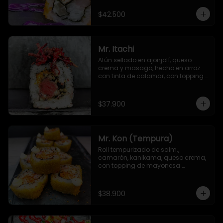
$42.500
Mr. Itachi
Atún sellado en ajonjolí, queso 
crema y masago, hecho en arroz 
con tinta de calamar, con topping 
de remolacha crispy y salsa TNT
$37.900
Mr. Kon (Tempura)
Roll tempurizado de salm., 
camarón, kanikama, queso crema, 
con topping de mayonesa 
japonesa y Sichimi Togarashi
$38.900