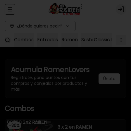
Abrir menu de navegación
Logi
¿Dónde quieres pedir?
Combos
Entradas
Ramen
Sushi Classic Roll
Sus
Acumula
RamenLovers
Regístrate, gana puntos con tus
Únete
compras y canjealos por productos y
más
Combos
-
30
%
3 x 2 en RAMEN