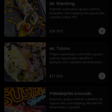
Mr. Shenlong
Salmón, camarón, queso crema, 
jalapeño, con topping de aguacate, 
cilantro, salsa TNT
$38.900
Mr. Totoro
Tilapia apanada, camarón, queso 
crema, aguacate, cebollín y 
ajonjolí, con cubierta de ensalada 
acevichada y ajonjolí negro.
$37.900
Philadelphia Avocado
Salmón, queso crema, cubierta de 
aguacate, con topping de salmón 
ahumado y ajonjolí.