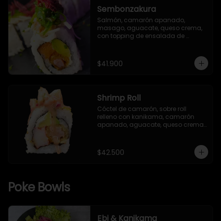
Sembonzakura
Salmón, camarón apanado, 
masago, aguacate, queso crema, 
con topping de ensalada de 
kanikama, cebollín, alga seaweed y 
remolacha crispy.
$41.900
Shrimp Roll
Cóctel de camarón, sobre roll 
relleno con kanikama, camarón 
apanado, aguacate, queso crema, 
salsa TNT (opcional), envuelto en 
alga nori y arroz Gohan, con 
semillas de ajonjolí mixto.
$42.500
Poke Bowls
Ebi & Kanikama