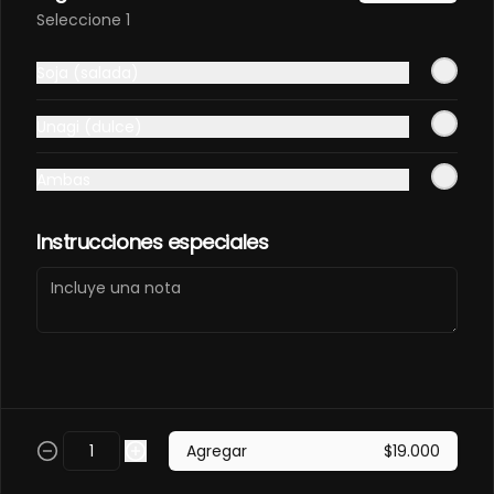
Elige tú favorita
Seleccione 1
$11.000
Soja (salada)
Unagi (dulce)
Gaseosa 400ml
Elige tú favorita
Ambas
Instrucciones especiales
$7.500
Soda Hatsu
Elige tú sabor
Agregar
$19.000
$8.000