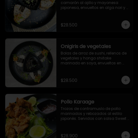
camarón al ajillo y mayonesa 
japonesa, envueltos en alga nori y 
ajonjolí
$28.500
Onigiris de vegetales
Bolas de arroz de sushi, rellenos de 
vegetales y hongo shiitake 
marinado en soya, envueltos en 
alga nori y ajonjolí. Servidos con 
salsa Unagi.
$28.500
Pollo Karaage
Trozos de contramuslo de pollo 
marinados y rebozados al estilo 
japonés. Servidos con salsa Sweet 
Chile (dulce picante).
$28.900