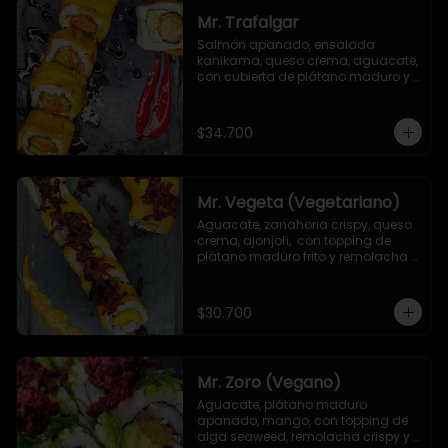
Mr. Trafalgar
Salmón apanado, ensalada 
kanikama, queso crema, aguacate, 
con cubierta de plátano maduro y 
salsa unagi
$34.700
Mr. Vegeta (Vegetariano)
Aguacate, zanahoria crispy, queso 
crema, ajonjolí,  con topping de 
plátano maduro frito y remolacha 
crispy.
$30.700
Mr. Zoro (Vegano)
Aguacate, plátano maduro 
apanado, mango, con topping de 
alga seaweed, remolacha crispy y 