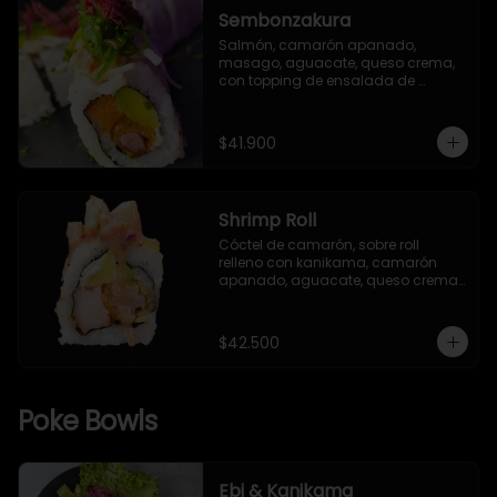
Sembonzakura
Salmón, camarón apanado, 
masago, aguacate, queso crema, 
con topping de ensalada de 
kanikama, cebollín, alga seaweed y 
remolacha crispy.
$41.900
Shrimp Roll
Cóctel de camarón, sobre roll 
relleno con kanikama, camarón 
apanado, aguacate, queso crema, 
salsa TNT (opcional), envuelto en 
alga nori y arroz Gohan, con 
semillas de ajonjolí mixto.
$42.500
Poke Bowls
Ebi & Kanikama