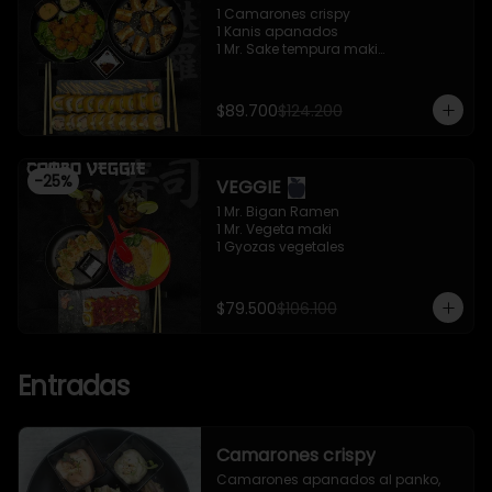
1 Camarones crispy

1 Kanis apanados

1 Mr. Sake tempura maki

1 Mr. Trafalgar maki
$89.700
$124.200
-
25
%
VEGGIE
1 Mr. Bigan Ramen

1 Mr. Vegeta maki

1 Gyozas vegetales
$79.500
$106.100
Entradas
Camarones crispy
Camarones apanados al panko, 