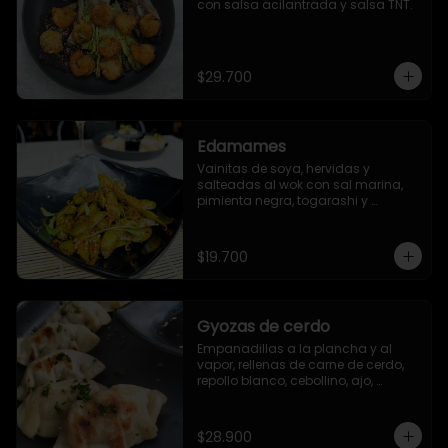
con salsa acilantrada y salsa TNT.
$29.700
Edamames
Vainitas de soya, hervidas y 
salteadas al wok con sal marina, 
pimienta negra, togarashi y 
sriracha (opcional)
$19.700
Gyozas de cerdo
Empanadillas a la plancha y al 
vapor, rellenas de carne de cerdo, 
repollo blanco, cebollino, ajo, 
jengibre y aceite de ajonjolí. 6 
unidades.
$28.900