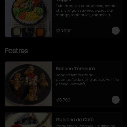
Tofu al panko, edamames, tomate 
cherry, alga seaweed, aguacate, 
mango, maíz dulce, zanahoria, 
lechuga romana, brotes y ajonjolí.
$38.900
Postres
Banano Tempura
Banano tempurizado 
acompañado de helado de vainilla 
y salsa Hershey's.
$18.700
Gelatina de Café
Postre típico Japonés. Gelatina de
