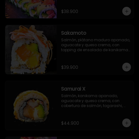
$38.900
Sakamoto
Salmón, plátano maduro apanado, 
aguacate y queso crema, con 
topping de ensalada de kanikama 
y finas láminas de katsuobushi
$39.900
Samurai X
Salmón, kanikama apanado, 
aguacate y queso crema, con 
cobertura de salmón, togarashi, 
salsa TNT (opcional) y salsa Unagi 
flambeada.
$44.900