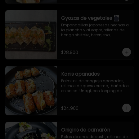
Gyozas de vegetales
Empanadillas japonesas hechas a 
la plancha y al vapor, rellenas de 
hongo shiitake, berenjena,  
zanahoria, col china, cebollín, ajo, 
jengibre y aceite de ajonjolí. 
Servidas con salsa especial de la 
$28.900
casa.
Kanis apanados
Palmitos de cangrejo apanados, 
rellenos de queso crema,  bañados 
en salsa  Unagi, con topping de 
semillas de ajonjolí mixto.
$24.900
Onigiris de camarón
Bolas de arroz de sushi, rellenos de 