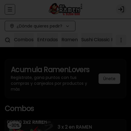
Abrir menu de navegación
Logi
¿Dónde quieres pedir?
Combos
Entradas
Ramen
Sushi Classic Roll
Sus
Acumula
RamenLovers
Regístrate, gana puntos con tus
Únete
compras y canjealos por productos y
más
Combos
-
30
%
3 x 2 en RAMEN