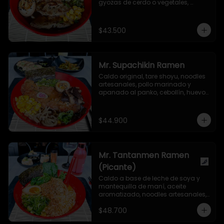
gyozas de cerdo o vegetales, 
cebollín, huevo nitamago, maíz 
dulce, hongo shiitake, semillas de 
ajonjolí y alga nori.
$43.500
Mr. Supachikin Ramen
Caldo original, tare shoyu, noodles 
artesanales, pollo marinado y 
apanado al panko, cebollín, huevo 
nitamago, hongo shiitake, 
narutomaki, maíz dulce, semillas 
de ajonjolí y alga nori.
$44.900
Mr. Tantanmen Ramen
(Picante)
Caldo a base de leche de soya y 
mantequilla de maní, aceite 
aromatizado, noodles artesanales, 
carne de cerdo molida marinada 
$48.700
en salsa secreta, cebollín, bok choy, 
huevo nitamago, aceite de ajonjolí 