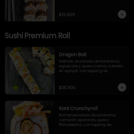
japonesa, piel de salmón, 
togarashi y salsa TNT.
$32.900
Sushi Premium Roll
Dragon Ball
Salmón, ensalada de Kanikama, 
aguacate y queso crema, cubierto 
en ajonjolí, con topping de 
camarón apanado, mayonesa 
japonesa y togarashi.
$38.900
Kani Crunchyroll
Roll tempurizado de kanikama, 
camarón apanado, queso 
Philadelphia, con topping de 
ensalada de kanikama, mango y 