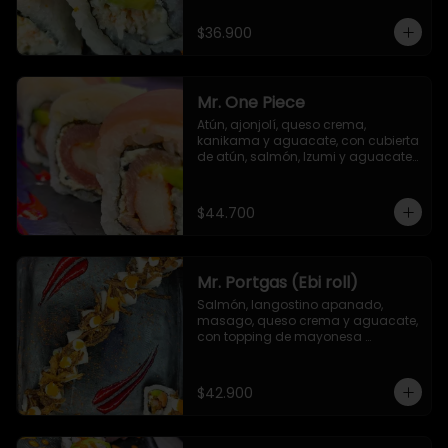
$36.900
Mr. One Piece
Atún, ajonjolí, queso crema, 
kanikama y aguacate, con cubierta 
de atún, salmón, Izumi y aguacate. 
Salsa unagi y TNT (opcional)
$44.700
Mr. Portgas (Ebi roll)
Salmón, langostino apanado,  
masago, queso crema y aguacate, 
con topping de mayonesa 
japonesa y cebolla crispy
$42.900