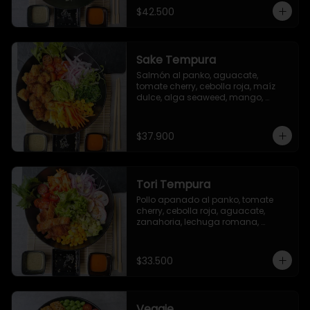
sriracha (opcional)
$42.500
Sake Tempura
Salmón al panko, aguacate, 
tomate cherry, cebolla roja, maíz 
dulce, alga seaweed, mango, 
zanahoria y brotes.
$37.900
Tori Tempura
Pollo apanado al panko, tomate 
cherry, cebolla roja, aguacate, 
zanahoria, lechuga romana, 
rábano, maíz dulce, ajonjolí.
$33.500
Veggie