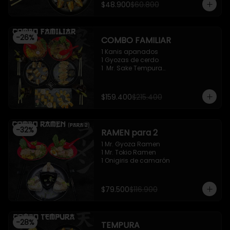
$48.900
$60.800
-
26
%
COMBO FAMILIAR
1 Kanis apanados

1 Gyozas de cerdo

1  Mr. Sake Tempura

1 California roll - Classic

1 Mr. Supachikin Ramen

1 Mr. Beef Ramen
$159.400
$215.400
-
32
%
RAMEN para 2
1 Mr. Gyoza Ramen

1 Mr. Tokio Ramen

1 Onigiris de camarón
$79.500
$116.900
-
28
%
TEMPURA