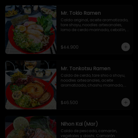
picante, togarashi y alga nori.
Mr. Tokio Ramen
Caldo original, aceite aromatizado, 
tare shoyu, noodles artesanales, 
lomo de cerdo marinado, cebollín, 
huevo nitamago, brotes de soya, 
narutomaki, semillas de ajonjolí y 
alga nori
$44.900
Mr. Tonkotsu Ramen
Caldo de cerdo, tare shio o shoyu, 
noodles artesanales, aceite 
aromatizado, chashu marinado, 
huevo nitamago, cebollín, hongo 
shiitake, espinacas baby y alga 
nori.
$46.500
Nihon Kai (Mar)
Caldo de pescado, camarón, 
vegetales y dashi. Camarón 