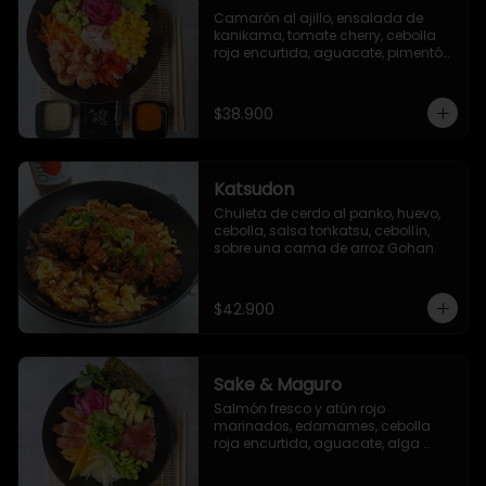
Camarón al ajillo, ensalada de 
kanikama, tomate cherry, cebolla 
roja encurtida, aguacate, pimentón 
asado, lechuga romana, maíz 
dulce, zanahoria y ajonjolí.
$38.900
Katsudon
Chuleta de cerdo al panko, huevo, 
cebolla, salsa tonkatsu, cebollín, 
sobre una cama de arroz Gohan.
$42.900
Sake & Maguro
Salmón fresco y atún rojo 
marinados, edamames, cebolla 
roja encurtida, aguacate, alga 
seaweed, mango, pepino encurtido, 
alga nori, ajonjolí, togarashi y salsa 