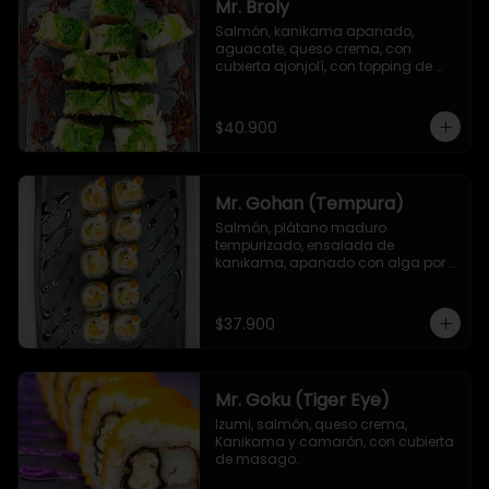
Mr. Broly
Salmón, kanikama apanado, 
aguacate, queso crema, con 
cubierta ajonjolí, con topping de 
ensalada de kanikama, alga 
seaweed y remolacha crispy.
$40.900
Mr. Gohan (Tempura)
Salmón, plátano maduro 
tempurizado, ensalada de 
kanikama, apanado con alga por 
fuera, con topping de masago y 
mayonesa japonesa
$37.900
Mr. Goku (Tiger Eye)
Izumi, salmón, queso crema, 
Kanikama y camarón, con cubierta 
de masago.