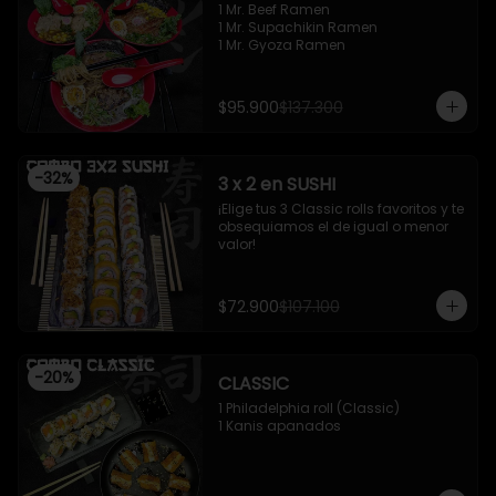
1 Mr. Beef Ramen

1 Mr. Supachikin Ramen

1 Mr. Gyoza Ramen
$95.900
$137.300
-
32
%
3 x 2 en SUSHI
¡Elige tus 3 Classic rolls favoritos y te 
obsequiamos el de igual o menor 
valor!
$72.900
$107.100
-
20
%
CLASSIC
1 Philadelphia roll (Classic)

1 Kanis apanados