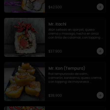
$42.500
Mr. Itachi
Atún sellado en ajonjolí, queso 
crema y masago, hecho en arroz 
con tinta de calamar, con topping 
de remolacha crispy y salsa TNT
$37.900
Mr. Kon (Tempura)
Roll tempurizado de salm., 
camarón, kanikama, queso crema, 
con topping de mayonesa 
japonesa y Sichimi Togarashi
$38.900