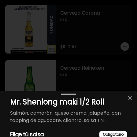
Cerveza Corona
N/A
$10.000
Cerveza Heineken
N/A
Mr. Shenlong maki 1/2 Roll
$10.000
Salmón, camarón, queso crema, jalapeño, con
topping de aguacate, cilantro, salsa TNT.
Cerveza artesanal 3
Cordilleras
Elige tú salsa
Obligatorio