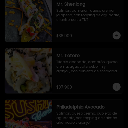
Mr. Shenlong
Salmón, camarón, queso crema, 
jalapeño, con topping de aguacate, 
cilantro, salsa TNT
$38.900
Mr. Totoro
Tilapia apanada, camarón, queso 
crema, aguacate, cebollín y 
ajonjolí, con cubierta de ensalada 
acevichada y ajonjolí negro.
$37.900
Philadelphia Avocado
Salmón, queso crema, cubierta de 
aguacate, con topping de salmón 
ahumado y ajonjolí.