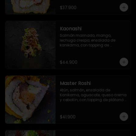
sriracha, con salsa especial del 
chef
$37.900
Kaonashi
Salmón marinado, mango, 
lechuga crespa, ensalada de 
kanikama, con topping de 
mayonesa japonesa, ajonjolí y 
cebolla crispy
$44.900
Master Roshi
Atún, salmón, ensalada de 
Kanikama, aguacate, queso crema 
y cebollín, con topping de plátano 
frito, zanahoria crispy y salsa ponzu
$41.900