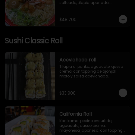
salteado, tilapia apanada, 
kanikama, huevo nitamago, pasta 
artesanal, brotes mixtos, mizuna, 
ajonjolí y alga nori.
$48.700
Sushi Classic Roll
Acevichado roll
Tilapia al panko, aguacate, queso 
crema, con topping de ajonjolí 
mixto y salsa acevichada.
$33.900
California Roll
Kanikama, pepino encurtido, 
aguacate, queso crema, 
mayonesa japonesa, con topping 