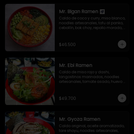
Mr. Bigan Ramen
Caldo de coco y curry, miso blanco, 
noodles artesanales, tofu al panko, 
cebollín, bok choy, repollo morado, 
aguacate, semillas de ajonjolí y 
alga nori.
$46.500
Mr. Ebi Ramen
Caldo de miso rojo y dashi, 
langostinos marinados, noodles 
artesanales, tomate asado, huevo 
nitamago, cebollín, tolstoi, mizuna 
verde, brotes germinados de 
mostaza, semillas de ajonjolí y 
$49.700
alga nori.
Mr. Gyoza Ramen
Caldo original, aceite aromatizado, 
tare shoyu, noodles artesanales, 