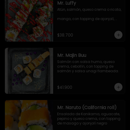
Mr. Luffy
Atún, salmón, queso crema o ricota, 
mango, con topping de ajonjolí, 
salsa TNT y cebollín.
$38.700
Mr. Majin Buu
Salmón con salsa humo, queso 
crema, cebollín, con topping de 
salmón y salsa unagi flambeada.
$41.900
Mr. Naruto (California roll)
Ensalada de Kanikama, aguacate, 
pepino y queso crema, con topping 
de masago y ajonjolí negro