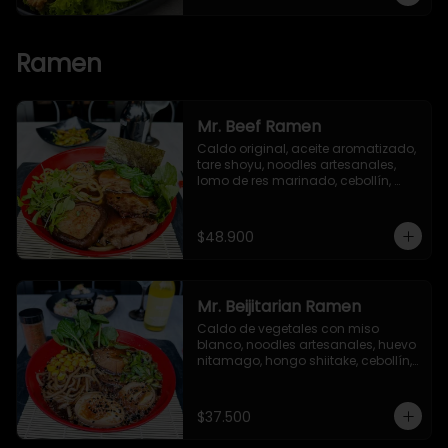
Ramen
Mr. Beef Ramen
Caldo original, aceite aromatizado, 
tare shoyu, noodles artesanales, 
lomo de res marinado, cebollín, 
huevo nitamago, hongo shiitake, 
bok choy, brotes verdes y alga nori.
$48.900
Mr. Beijitarian Ramen
Caldo de vegetales con miso 
blanco, noodles artesanales, huevo 
nitamago, hongo shiitake, cebollín, 
brotes de soya, maíz dulce, 
semillas de ajonjolí y alga nori.
$37.500